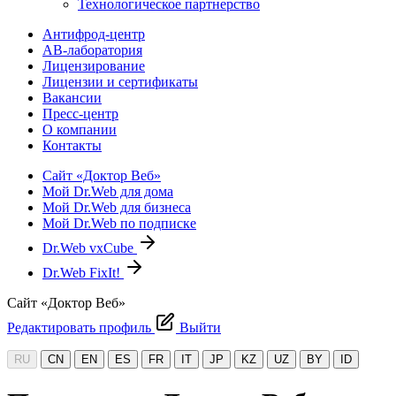
Технологическое партнерство
Антифрод-центр
АВ-лаборатория
Лицензирование
Лицензии и сертификаты
Вакансии
Пресс-центр
О компании
Контакты
Сайт «Доктор Веб»
Мой Dr.Web для дома
Мой Dr.Web для бизнеса
Мой Dr.Web по подписке
Dr.Web vxCube
Dr.Web FixIt!
Сайт «Доктор Веб»
Редактировать профиль
Выйти
RU
CN
EN
ES
FR
IT
JP
KZ
UZ
BY
ID