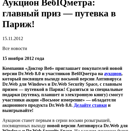
Аукцион ВебIQметра:
главный приз — путевка в
Париж!
15.11.2012
Все новости
15 ноября 2012 года
Компания «Доктор Веб» приглашает покупателей новой
версии Dr.Web 8.0 и участников ВебIQметра на
аукцион
,
который посвящен выходу восьмой версии Антивируса
Dr.Web для Windows и Dr.Web Security Space, с главным
призом — путевкой в Париж!
Сразиться за специальные
подарки (путевку, планшет и электронную книгу) смогут
участники акции «Восьмое измерение» — обладатели
акционного продукта Dr.Web 8.0.
Делайте ставки
и
выигрывайте!
Аукцион станет первым в серии восьми розыгрышей,
посвященных выходу
новой версии Антивируса Dr.Web для
Windows и Dr.Web Security Space
. На каждом аукционе будут