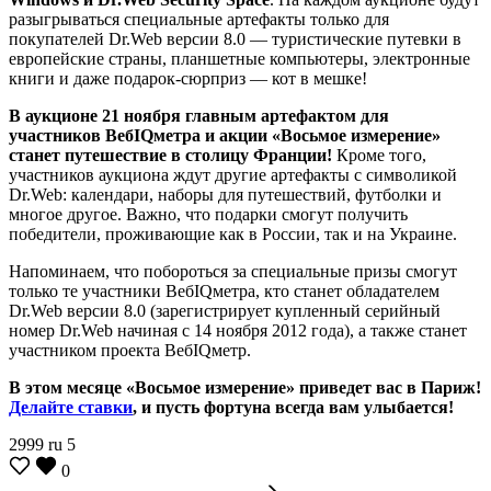
разыгрываться специальные артефакты только для
покупателей Dr.Web версии 8.0 — туристические путевки в
европейские страны, планшетные компьютеры, электронные
книги и даже подарок-сюрприз — кот в мешке!
В аукционе 21 ноября главным артефактом для
участников ВебIQметра и акции «Восьмое измерение»
станет путешествие в столицу Франции!
Кроме того,
участников аукциона ждут другие артефакты с символикой
Dr.Web: календари, наборы для путешествий, футболки и
многое другое. Важно, что подарки смогут получить
победители, проживающие как в России, так и на Украине.
Напоминаем, что побороться за специальные призы смогут
только те участники ВебIQметра, кто станет обладателем
Dr.Web версии 8.0 (зарегистрирует купленный серийный
номер Dr.Web начиная с 14 ноября 2012 года), а также станет
участником проекта ВебIQметр.
В этом месяце «Восьмое измерение» приведет вас в Париж!
Делайте ставки
, и пусть фортуна всегда вам улыбается!
2999
ru
5
0