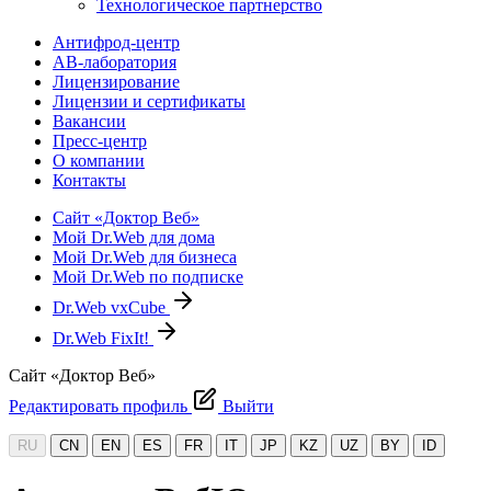
Технологическое партнерство
Антифрод-центр
АВ-лаборатория
Лицензирование
Лицензии и сертификаты
Вакансии
Пресс-центр
О компании
Контакты
Сайт «Доктор Веб»
Мой Dr.Web для дома
Мой Dr.Web для бизнеса
Мой Dr.Web по подписке
Dr.Web vxCube
Dr.Web FixIt!
Сайт «Доктор Веб»
Редактировать профиль
Выйти
RU
CN
EN
ES
FR
IT
JP
KZ
UZ
BY
ID