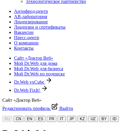
Технологическое партнерство
Антифрод-центр
АВ-лаборатория
Лицензирование
Лицензии и сертификаты
Вакансии
Пресс-центр
О компании
Контакты
Сайт «Доктор Веб»
Мой Dr.Web для дома
Мой Dr.Web для бизнеса
Мой Dr.Web по подписке
Dr.Web vxCube
Dr.Web FixIt!
Сайт «Доктор Веб»
Редактировать профиль
Выйти
RU
CN
EN
ES
FR
IT
JP
KZ
UZ
BY
ID