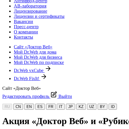
Антифрод-центр
АВ-лаборатория
Лицензирование
Лицензии и сертификаты
Вакансии
Пресс-центр
О компании
Контакты
Сайт «Доктор Веб»
Мой Dr.Web для дома
Мой Dr.Web для бизнеса
Мой Dr.Web по подписке
Dr.Web vxCube
Dr.Web FixIt!
Сайт «Доктор Веб»
Редактировать профиль
Выйти
RU
CN
EN
ES
FR
IT
JP
KZ
UZ
BY
ID
Акция «Доктор Веб» и «Рубико