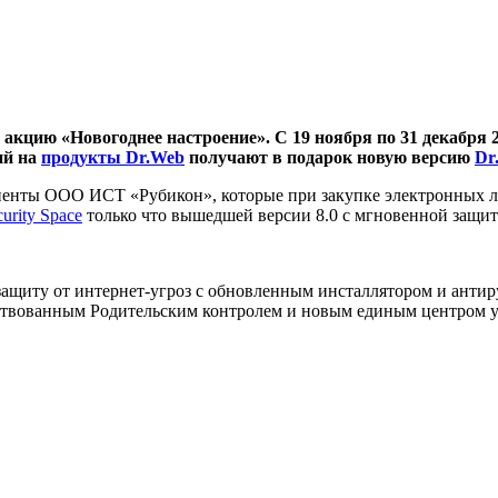
 акцию «Новогоднее настроение».
С 19 ноября по 31 декабря 
ий на
продукты Dr.Web
получают в подарок новую версию
Dr
иенты OOO ИСТ «Рубикон», которые при закупке электронных л
urity Space
только что вышедшей версии 8.0 с мгновенной защит
защиту от интернет-угроз с обновленным инсталлятором и ант
нствованным Родительским контролем и новым единым центром 