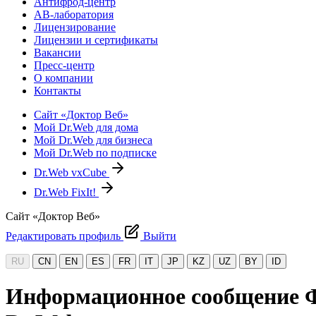
Антифрод-центр
АВ-лаборатория
Лицензирование
Лицензии и сертификаты
Вакансии
Пресс-центр
О компании
Контакты
Сайт «Доктор Веб»
Мой Dr.Web для дома
Мой Dr.Web для бизнеса
Мой Dr.Web по подписке
Dr.Web vxCube
Dr.Web FixIt!
Сайт «Доктор Веб»
Редактировать профиль
Выйти
RU
CN
EN
ES
FR
IT
JP
KZ
UZ
BY
ID
Информационное сообщение Ф