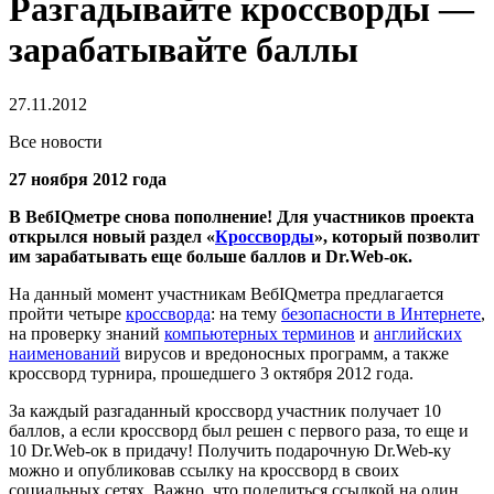
Разгадывайте кроссворды —
зарабатывайте баллы
27.11.2012
Все новости
27 ноября 2012 года
В ВебIQметре снова пополнение! Для участников проекта
открылся новый раздел «
Кроссворды
», который позволит
им зарабатывать еще больше баллов и Dr.Web-ок.
На данный момент участникам ВебIQметра предлагается
пройти четыре
кроссворда
: на тему
безопасности в Интернете
,
на проверку знаний
компьютерных терминов
и
английских
наименований
вирусов и вредоносных программ, а также
кроссворд турнира, прошедшего 3 октября 2012 года.
За каждый разгаданный кроссворд участник получает 10
баллов, а если кроссворд был решен с первого раза, то еще и
10 Dr.Web-ок в придачу! Получить подарочную Dr.Web-ку
можно и опубликовав ссылку на кроссворд в своих
социальных сетях. Важно, что поделиться ссылкой на один