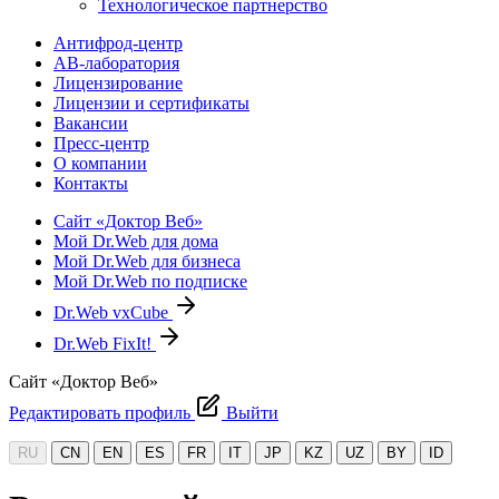
Технологическое партнерство
Антифрод-центр
АВ-лаборатория
Лицензирование
Лицензии и сертификаты
Вакансии
Пресс-центр
О компании
Контакты
Сайт «Доктор Веб»
Мой Dr.Web для дома
Мой Dr.Web для бизнеса
Мой Dr.Web по подписке
Dr.Web vxCube
Dr.Web FixIt!
Сайт «Доктор Веб»
Редактировать профиль
Выйти
RU
CN
EN
ES
FR
IT
JP
KZ
UZ
BY
ID