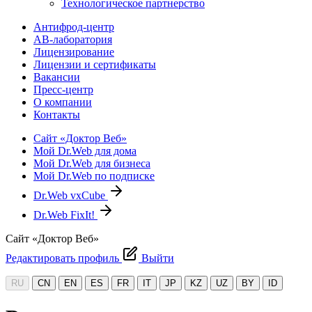
Технологическое партнерство
Антифрод-центр
АВ-лаборатория
Лицензирование
Лицензии и сертификаты
Вакансии
Пресс-центр
О компании
Контакты
Сайт «Доктор Веб»
Мой Dr.Web для дома
Мой Dr.Web для бизнеса
Мой Dr.Web по подписке
Dr.Web vxCube
Dr.Web FixIt!
Сайт «Доктор Веб»
Редактировать профиль
Выйти
RU
CN
EN
ES
FR
IT
JP
KZ
UZ
BY
ID