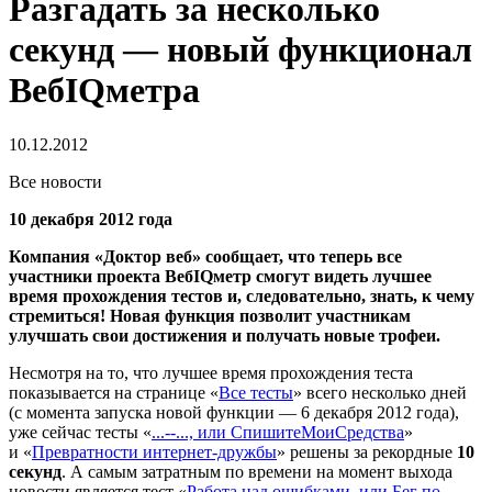
Разгадать за несколько
секунд — новый функционал
ВебIQметра
10.12.2012
Все новости
10 декабря 2012 года
Компания «Доктор веб» сообщает, что теперь все
участники проекта ВебIQметр смогут видеть лучшее
время прохождения тестов и, следовательно, знать, к чему
стремиться!
Новая функция позволит участникам
улучшать свои достижения и получать новые трофеи.
Несмотря на то, что лучшее время прохождения теста
показывается на странице «
Все тесты
» всего несколько дней
(с момента запуска новой функции — 6 декабря 2012 года),
уже сейчас тесты «
...--..., или СпишитеМоиСредства
»
и «
Превратности интернет-дружбы
» решены за рекордные
10
секунд
. А самым затратным по времени на момент выхода
новости является тест «
Работа над ошибками, или Бег по