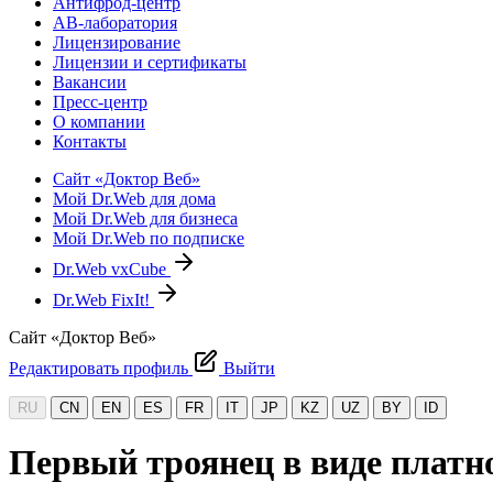
Антифрод-центр
АВ-лаборатория
Лицензирование
Лицензии и сертификаты
Вакансии
Пресс-центр
О компании
Контакты
Сайт «Доктор Веб»
Мой Dr.Web для дома
Мой Dr.Web для бизнеса
Мой Dr.Web по подписке
Dr.Web vxCube
Dr.Web FixIt!
Сайт «Доктор Веб»
Редактировать профиль
Выйти
RU
CN
EN
ES
FR
IT
JP
KZ
UZ
BY
ID
Первый троянец в виде платн