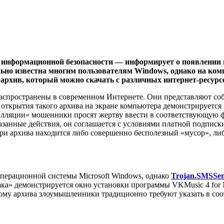
в информационной безопасности — информирует о появлении
но известна многим пользователям Windows, однако на комп
 архив, который можно скачать с различных интернет-ресурс
спространены в современном Интернете. Они представляют собо
е открытия такого архива на экране компьютера демонстрируе
лляции» мошенники просят жертву ввести в соответствующую фо
анные действия, он соглашается с условиями платной подписки,
три архива находится либо совершенно бесполезный «мусор», л
операционной системы Microsoft Windows, однако
Trojan.SMSSen
мака» демонстрируется окно установки программы VKMusic 4 fo
мому архива злоумышленники традиционно требуют указать в со