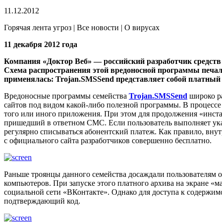
11.12.2012
Горячая лента угроз | Все новости | О вирусах
11 декабря 2012 года
Компания «Доктор Веб» — российский разработчик средст
Схема распространения этой вредоносной программы печаль
применялась
: Trojan.SMSSend представляет собой платный
Вредоносные программы семейства
Trojan.SMSSend
широко ра
сайтов под видом какой-либо полезной программы. В процесс
того или иного приложения. При этом для продолжения «инста
пришедший в ответном СМС. Если пользователь выполняет указ
регулярно списываться абонентский платеж. Как правило, вну
с официального сайта разработчиков совершенно бесплатно.
Раньше троянцы данного семейства досаждали пользователям 
компьютеров. При запуске этого платного архива на экране «
социальной сети «ВКонтакте». Однако для доступа к содержи
подтверждающий код.