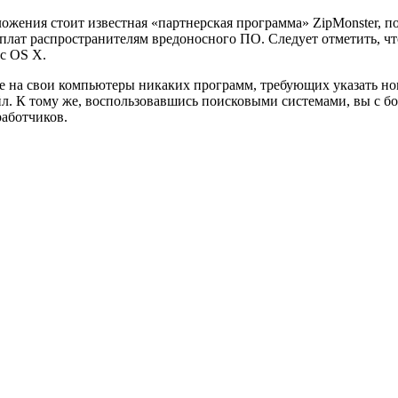
ложения стоит известная «партнерская программа» ZipMonster,
плат распространителям вредоносного ПО. Следует отметить, ч
c OS X.
е на свои компьютеры никаких программ, требующих указать но
л. К тому же, воспользовавшись поисковыми системами, вы с бо
работчиков.