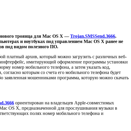
 нового троянца для Mac OS X —
Trojan.SMSSend.3666
.
ьютерах и ноутбуках под управлением Mac OS X ранее не
ов под видом полезного ПО.
й платный архив, который можно загрузить с различных веб-
тся инфтерфейс, имитирующий оформление программы установки
рму номер мобильного телефона, а затем указать код,
 согласно которым со счета его мобильного телефона будет
ибо заявленная мошенниками программа, которую можно скачать
d.3666
ориентирован на владельцев Apple-совместимых
r Mac OS X, предназначенной для прослушивания музыки в
ответствующих полях номер мобильного телефона и