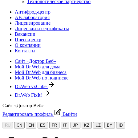
Технологическое партнерство
Антифрод-центр
АВ-лаборатория
Лицензирование
Лицензии и сертификаты
Вакансии
Пресс-центр
О компании
Контакты
Сайт «Доктор Веб»
Мой Dr.Web для дома
Мой Dr.Web для бизнеса
Мой Dr.Web по подписке
Dr.Web vxCube
Dr.Web FixIt!
Сайт «Доктор Веб»
Редактировать профиль
Выйти
RU
CN
EN
ES
FR
IT
JP
KZ
UZ
BY
ID