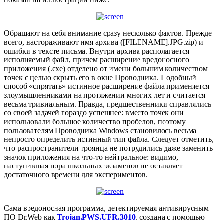
Обращают на себя внимание сразу несколько фактов. Прежде
всего, настораживают имя архива ([FILENAME].JPG.zip) и
ошибки в тексте письма. Внутри архива располагается
исполняемый файл, причем расширение вредоносного
приложения (.exe) отделено от имени большим количеством
точек с целью скрыть его в окне Проводника. Подобный
способ «спрятать» истинное расширение файла применяется
злоумышленниками на протяжении многих лет и считается
весьма тривиальным. Правда, предшественники справлялись
со своей задачей гораздо успешнее: вместо точек они
использовали большое количество пробелов, поэтому
пользователям Проводника Windows становилось весьма
непросто определить истинный тип файла. Следует отметить,
что распространители троянца не потрудились даже заменить
значок приложения на что-то нейтральное: видимо,
наступившая пора школьных экзаменов не оставляет
достаточного времени для экспериментов.
Сама вредоносная программа, детектируемая антивирусным
ПО Dr.Web как
Trojan.PWS.UFR.3010
, создана с помощью