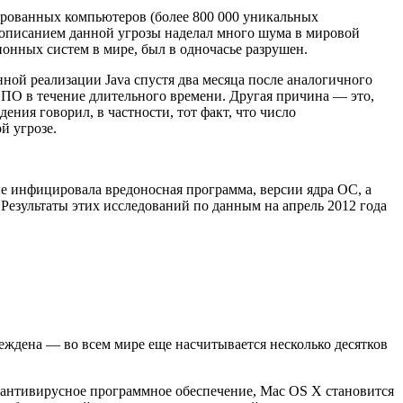
ированных компьютеров (более 800 000 уникальных
 описанием данной угрозы наделал много шума в мировой
онных систем в мире, был в одночасье разрушен.
ной реализации Java спустя два месяца после аналогичного
 ПО в течение длительного времени. Другая причина — это,
ния говорил, в частности, тот факт, что число
й угрозе.
 инфицировала вредоносная программа, версии ядра ОС, а
Результаты этих исследований по данным на апрель 2012 года
еждена — во всем мире еще насчитывается несколько десятков
ь антивирусное программное обеспечение, Mac OS X становится