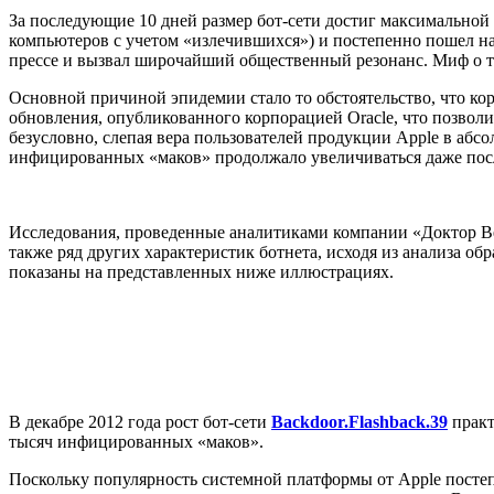
За последующие 10 дней размер бот-сети достиг максимально
компьютеров с учетом «излечившихся») и постепенно пошел н
прессе и вызвал широчайший общественный резонанс. Миф о т
Основной причиной эпидемии стало то обстоятельство, что кор
обновления, опубликованного корпорацией Oracle, что позвол
безусловно, слепая вера пользователей продукции Apple в абс
инфицированных «маков» продолжало увеличиваться даже после
Исследования, проведенные аналитиками компании «Доктор Ве
также ряд других характеристик ботнета, исходя из анализа о
показаны на представленных ниже иллюстрациях.
В декабре 2012 года рост бот-сети
Backdoor.Flashback.39
практ
тысяч инфицированных «маков».
Поскольку популярность системной платформы от Apple постеп