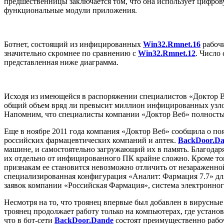
предшественницы заключается том, что она использует цифров
функциональные модули приложения.
Ботнет, состоящий из инфицированных
Win32.Rmnet.16
рабочи
значительно скромнее по сравнению с
Win32.Rmnet.12
. Число
представленная ниже диаграмма.
Исходя из имеющейся в распоряжении специалистов «Доктор В
общий объем вряд ли превысит миллион инфицированных узлов,
Напомним, что специалисты компании «Доктор Веб» полност
Еще в ноябре 2011 года компания «Доктор Веб» сообщила о п
российских фармацевтических компаний и аптек.
BackDoor.D
машине, и самостоятельно загружающий их в память. Благодар
их отдельно от инфицированного ПК крайне сложно. Кроме тог
признакам ее становится невозможно отличить от незараженной
специализированная конфигурация «Аналит: Фармация 7.7» дл
заявок компании «Российская Фармация», система электронного
Несмотря на то, что троянец впервые был добавлен в вирусные 
троянец продолжает работу только на компьютерах, где установ
что в бот-сети
BackDoor.Dande
состоят преимущественно рабоч