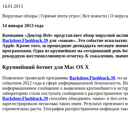
14.01.2013
Вирусные обзоры | Горячая лента угроз | Все новости | О вирус
14 января 2013 года
Компания «Доктор Веб» представляет обзор вирусной актив
Backdoor.Flashback.39
для «маков». Это событие всколыхну
Apple.
Кроме того, за прошедшие двенадцать месяцев значи
программами. Одна из крупнейших на сегодняшний день б
рекордную шестимиллионную отметку. К сожалению, значите
Крупнейший ботнет для Mac OS X
Появление троянской программы
Backdoor.Flashback.39
, из-з
событием 2012 года в сфере информационной безопасности. Вп
информационное сообщение о выявлении крупнейшего в истори
лабораторию стали поступать сообщения о распространении тро
Backdoor.Flashback.39
способен объединять «маки» в бот-сет
зарегистрировали несколько таких имен. Результат превзошел 
стремительно расти. География распространения инфекции так