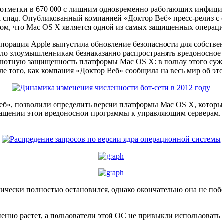
й отметки в 670 000 с лишним одновременно работающих инфиц
а спад. Опубликованный компанией «Доктор Веб» пресс-релиз с
ом, что Mac OS X является одной из самых защищенных операци
порация Apple выпустила обновление безопасности для собствен
ило злоумышленникам безнаказанно распространять вредоносное
олютную защищенность платформы Mac OS X: в пользу этого сужде
 того, как компания «Доктор Веб» сообщила на весь мир об это
б», позволили определить версии платформы Mac OS X, которые
бращений этой вредоносной программы к управляющим серверам. 
ически полностью остановился, однако окончательно она не поб
енно растет, а пользователи этой ОС не привыкли использоват