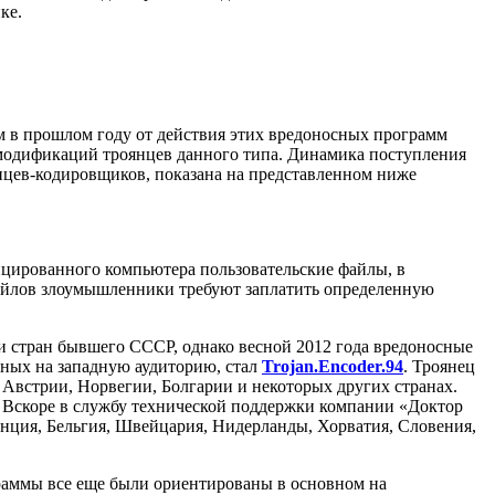
ке.
м в прошлом году от действия этих вредоносных программ
 модификаций троянцев данного типа. Динамика поступления
янцев-кодировщиков, показана на представленном ниже
цированного компьютера пользовательские файлы, в
 файлов злоумышленники требуют заплатить определенную
и стран бывшего СССР, однако весной 2012 года вредоносные
ных на западную аудиторию, стал
Trojan.Encoder.94
. Троянец
Австрии, Норвегии, Болгарии и некоторых других странах.
 Вскоре в службу технической поддержки компании «Доктор
анция, Бельгия, Швейцария, Нидерланды, Хорватия, Словения,
раммы все еще были ориентированы в основном на