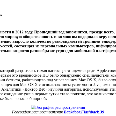
ах
ности в 2012 году. Прошедший год запомнится, прежде всег
ло мировую общественность и во многом подорвало веру пол
тельно выросло количество разновидностей троянцев-энкоде
от-сетей, состоящая из персональных компьютеров, инфици
льно возросло разнообразие угроз для мобильной платформы
а которой разразилась самая настоящая эпидемия среди Apple-с
ервые это вредоносное ПО было обнаружено специалистами комп
и ботнета, работающего под управлением Mac OS X, было опубл
янцев для Mac OS X с использованием уязвимости Java, именно 
и. Аналитики «Доктор Веб» изучили алгоритм, используемый эти
все ожидания: уже в первые сутки стало понятно, что количеств
же была весьма обширной:
География распространения
Backdoor.Flashback.39