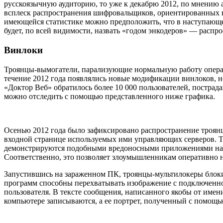
русскоязычную аудиторию, то уже к декабрю 2012, по мнению 
всплеск распространения шифровальщиков, ориентированных на
имеющейся статистике можно предположить, что в наступающем
будет, по всей видимости, назвать «годом энкодеров» — распр
Винлоки
Троянцы-вымогатели, парализующие нормальную работу операц
течение 2012 года появлялись новые модификации винлоков, но
«Доктор Веб» обратилось более 10 000 пользователей, постра
можно отследить с помощью представленного ниже графика.
Осенью 2012 года было зафиксировано распространение троян
входной странице используемых ими управляющих серверов. Т
демонстрируются подобными вредоносными приложениями на э
Соответственно, это позволяет злоумышленникам оперативно н
Запустившись на зараженном ПК, троянцы-мультилокеры блоки
программ способны перехватывать изображение с подключенно
пользователя. В тексте сообщения, написанного якобы от имен
компьютере записываются, а ее портрет, полученный с помощ