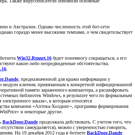
вера. Также вирусописатели обновили основные
нии и Австралии. Однако численность этой бот-сети
 однако гораздо менее высокими темпами, о чем свидетельствует
 ботнета
Win32.Rmnet.16
будет понемногу сокращаться, а его
ствуют какие-либо непредвиденные обстоятельства.
.16
.
or.Dande
, предназначенной для кражи информации у
 модули ключом, привязанным к конкретной инфицированной
оперативной памяти зараженного компьютера, а расшифровать
истемных библиотек Windows, в результате чего по формальным
 электронного заказа», к которым относятся
одства компании «Аптека-Холдинг», программа формирования
inPrice» и некоторые другие.
ть
BackDoor.Dande
продолжала действовать. С учетом того, что
 отсутствии самоудаляется), можно с уверенностью говорить,
иям. На 19 декабря 2012 года в ботнете
BackDoor.Dande