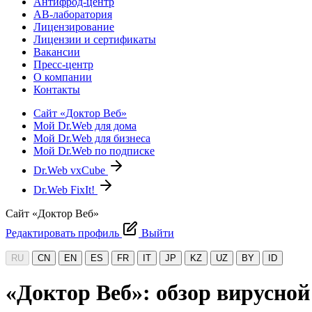
Антифрод-центр
АВ-лаборатория
Лицензирование
Лицензии и сертификаты
Вакансии
Пресс-центр
О компании
Контакты
Сайт «Доктор Веб»
Мой Dr.Web для дома
Мой Dr.Web для бизнеса
Мой Dr.Web по подписке
Dr.Web vxCube
Dr.Web FixIt!
Сайт «Доктор Веб»
Редактировать профиль
Выйти
RU
CN
EN
ES
FR
IT
JP
KZ
UZ
BY
ID
«Доктор Веб»: обзор вирусной