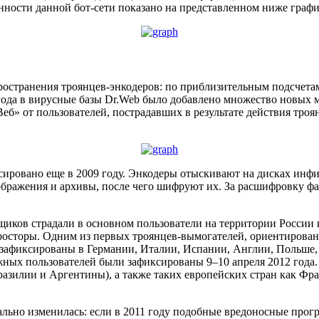
ности данной бот-сети показано на представленном ниже графи
ространения троянцев-энкодеров: по приблизительным подсчета
 года в вирусные базы Dr.Web было добавлено множество новых
еб» от пользователей, пострадавших в результате действия тро
ировано еще в 2009 году. Энкодеры отыскивают на дисках инфи
 изображения и архивы, после чего шифруют их. За расшифровку
щиков страдали в основном пользователи на территории России 
осторы. Одним из первых троянцев-вымогателей, ориентирован
зафиксированы в Германии, Италии, Испании, Англии, Польше, 
ных пользователей были зафиксированы 9–10 апреля 2012 года.
разилии и Аргентины), а также таких европейских стран как Фр
льно изменилась: если в 2011 году подобные вредоносные прог