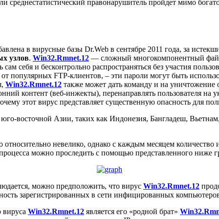
и среднестатистический правонарушитель пройдет мимо богато 
бавлена в вирусные базы Dr.Web в сентябре 2011 года, за истекш
ых узлов
.
Win32.Rmnet.12
— сложный многокомпонентный файло
 сам себя и бесконтрольно распространяться без участия пользов
 от популярных FTP-клиентов, – эти пароли могут быть использ
я,
Win32.Rmnet.12
также может дать команду и на уничтожение
онний контент (веб-инжекты), перенаправлять пользователя на 
чему этот вирус представляет существенную опасность для пол
юго-восточной Азии, таких как Индонезия, Бангладеш, Вьетнам,
 относительно невелико, однако с каждым месяцем количество 
 процесса можно проследить с помощью представленного ниже г
людается, можно предположить, что вирус
Win32.Rmnet.12
продо
нность зарегистрированных в сети инфицированных компьютеро
о вируса
Win32.Rmnet.12
является его «родной брат»
Win32.Rmn