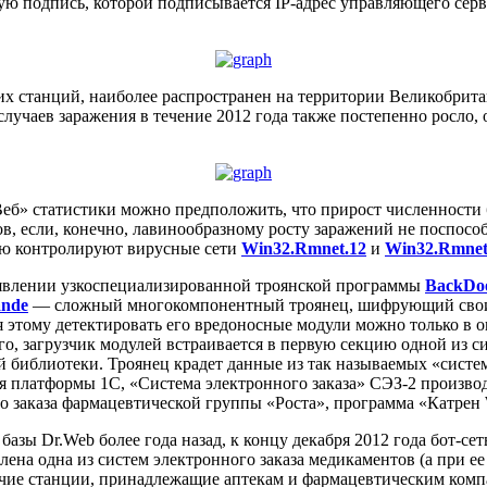
ую подпись, которой подписывается IP-адрес управляющего сер
х станций, наиболее распространен на территории Великобрита
 случаев заражения в течение 2012 года также постепенно росло,
еб» статистики можно предположить, что прирост численности
 если, конечно, лавинообразному росту заражений не поспособ
ью контролируют вирусные сети
Win32.Rmnet.12
и
Win32.Rmnet
оявлении узкоспециализированной троянской программы
BackDo
ande
— сложный многокомпонентный троянец, шифрующий свои
я этому детектировать его вредоносные модули можно только в 
о, загрузчик модулей встраивается в первую секцию одной из с
 библиотеки. Троянец крадет данные из так называемых «систем
я платформы 1С, «Система электронного заказа» СЭЗ-2 произв
 заказа фармацевтической группы «Роста», программа «Катрен W
базы Dr.Web более года назад, к концу декабря 2012 года бот-се
лена одна из систем электронного заказа медикаментов (а при ее
ие станции, принадлежащие аптекам и фармацевтическим компан