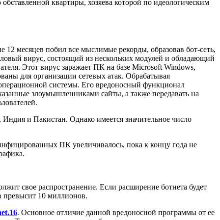
обставленной квартиры, хозяева которой по идеологическим
ие 12 месяцев побил все мыслимые рекорды, образовав бот-сеть,
вый вирус, состоящий из нескольких модулей и обладающий
ателя. Этот вирус заражает ПК на базе Microsoft Windows,
ованы для организации сетевых атак. Обрабатывая
 операционной системы. Его вредоносный функционал
указанные злоумышленниками сайты, а также передавать на
ьзователей.
 Индия и Пакистан. Однако имеется значительное число
инфицированных ПК увеличивалось, пока к концу года не
рафика.
лжит свое распространение. Если расширение ботнета будет
в превысит 10 миллионов.
et.16
. Основное отличие данной вредоносной программы от ее