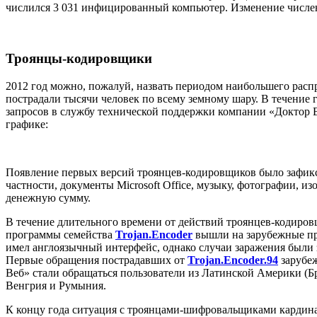
числился 3 031 инфицированный компьютер. Изменение числен
Троянцы-кодировщики
2012 год можно, пожалуй, назвать периодом наибольшего расп
пострадали тысячи человек по всему земному шару. В течение
запросов в службу технической поддержки компании «Доктор В
графике:
Появление первых версий троянцев-кодировщиков было зафикс
частности, документы Microsoft Office, музыку, фотографии,
денежную сумму.
В течение длительного времени от действий троянцев-кодиров
программы семейства
Trojan.Encoder
вышли на зарубежные пр
имел англоязычный интерфейс, однако случаи заражения были 
Первые обращения пострадавших от
Trojan.Encoder.94
зарубеж
Веб» стали обращаться пользователи из Латинской Америки (Б
Венгрия и Румыния.
К концу года ситуация с троянцами-шифровальщиками кардина