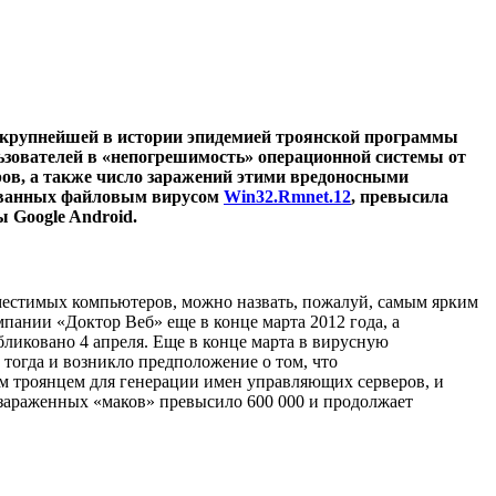
о, крупнейшей в истории эпидемией троянской программы
ьзователей в «непогрешимость» операционной системы от
ров, а также число заражений этими вредоносными
рованных файловым вирусом
Win32.Rmnet.12
, превысила
 Google Android.
овместимых компьютеров, можно назвать, пожалуй, самым ярким
ании «Доктор Веб» еще в конце марта 2012 года, а
иковано 4 апреля. Еще в конце марта в вирусную
тогда и возникло предположение о том, что
м троянцем для генерации имен управляющих серверов, и
о зараженных «маков» превысило 600 000 и продолжает