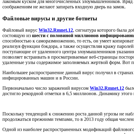
лакомым куском для многочисленных злоумышленников. Вряд л
соображениям не желают запирать входную дверь на замок.
Файловые вирусы и другие ботнеты
Файловый вирус
Win32.Rmnet.12
, сигнатура которого была до
состоящую из
шести с половиной миллионов инфицированн
способностью к саморазмножению, то есть, он умеет копировать
реализуя функции бэкдора, а также осуществляя кражу паролей
поступающие от удаленного центра злоумышленников указани
позволяет встраивать в просматриваемые веб-страницы постор
удаленные узлы содержимое заполняемых жертвой форм. Вот по
Наибольшее распространение данный вирус получил в странах 
инфицированных машин и в России.
Первоначально число заражений вирусом
Win32.Rmnet.12
было
достигло рекордной отметки в 6,5 миллионов. Динамику этого
Поскольку тенденций к снижению роста данной угрозы не наб
продолжаться прежними темпами, то в 2013 году общая числе
Одной из наиболее распространенных модификаций файловог