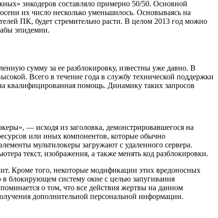
жных» энкодеров составляло примерно 50/50. Основной
 осени их число несколько уменьшилось. Основываясь на
елей ПК, будет стремительно расти. В целом 2013 год можно
табы эпидемии.
нную сумму за ее разблокировку, известны уже давно. В
ысокой. Всего в течение года в службу технической поддержки
зана квалифицированная помощь. Динамику таких запросов
еры», — исходя из заголовка, демонстрировавшегося на
ресурсов или иных компонентов, которые обычно
лементы мультилокеры загружают с удаленного сервера.
ера текст, изображения, а также менять код разблокировки.
ит. Кроме того, некоторые модификации этих вредоносных
 в блокирующем систему окне с целью запугивания
поминается о том, что все действия жертвы на данном
 получения дополнительной персональной информации.