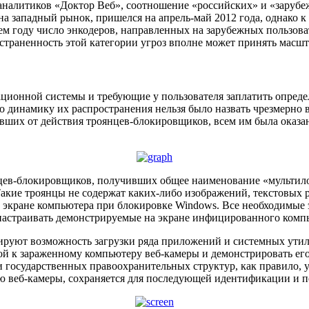
аналитиков «Доктор Веб», соотношение «российских» и «зарубе
 западный рынок, пришелся на апрель-май 2012 года, однако к
 году число энкодеров, направленных на зарубежных пользоват
остраненность этой категории угроз вполне может принять масш
ионной системы и требующие у пользователя заплатить определе
 динамику их распространения нельзя было назвать чрезмерно в
давших от действия троянцев-блокировщиков, всем им была ока
цев-блокировщиков, получивших общее наименование «мультилок
акие троянцы не содержат каких-либо изображений, текстовых 
кране компьютера при блокировке Windows. Все необходимые э
астраивать демонстрируемые на экране инфицированного компьют
руют возможность загрузки ряда приложений и системных утил
й к зараженному компьютеру веб-камеры и демонстрировать его
и государственных правоохранительных структур, как правило, у
ью веб-камеры, сохраняется для последующей идентификации и