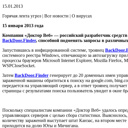
15.01.2013
Горячая лента угроз | Все новости | О вирусах
15 января 2013 года
Компания «Доктор Веб» — российский разработчик средств
BackDoor.Finder
, способной подменять запросы в различны
Запустившись в инфицированной системе, троянец
BackDoor.F
системного реестра Windows, отвечающую за автозагрузку прил
процессы браузеров Microsoft Internet Explorer, Mozilla Firefox
WSPCloseSocket.
Затем
BackDoor.Finder
генерирует до 20 доменных имен управ
зараженной машины обратиться к поиску на google.com, bing.com
передается на управляющий сервер, а в ответ троянец получает
страницы с результатами поиска пользователь увидит в окне 
Поскольку специалистам компании «Доктор Веб» удалось опр
управляющих серверов с целью сбора статистики. Выяснилось
количеству заражений выступает штат Канзас, на втором мест
приходится на долю Юты и Мичигана.