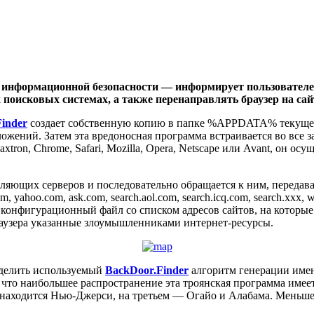
 информационной безопасности — информирует пользователе
х поисковых системах, а также перенаправлять браузер на с
inder
создает собственную копию в папке %APPDATA% текущего
ожений. Затем эта вредоносная программа встраивается во все 
, Maxtron, Chrome, Safari, Mozilla, Opera, Netscape или Avant, о
ляющих серверов и последовательно обращается к ним, передав
, yahoo.com, ask.com, search.aol.com, search.icq.com, search.xx
 конфигурационный файл со списком адресов сайтов, на которые б
браузера указанные злоумышленниками интернет-ресурсы.
еделить используемый
BackDoor.Finder
алгоритм генерации имен
, что наибольшее распространение эта троянская программа им
е находится Нью-Джерси, на третьем — Огайо и Алабама. Меньш