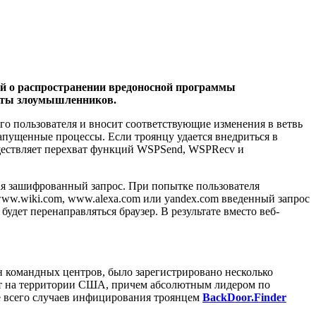
й о распространении вредоносной программы
айты злоумышленников.
 пользователя и вносит соответствующие изменения в ветвь
запущенные процессы. Если троянцу удается внедриться в
н осуществляет перехват функций WSPSend, WSPRecv и
ая зашифрованный запрос. При попытке пользователя
x, www.wiki.com, www.alexa.com или yandex.com введенный запрос
удет перенаправляться браузер. В результате вместо веб-
 командных центров, было зарегистрировано несколько
еет на территории США, причем абсолютным лидером по
е всего случаев инфицирования троянцем
BackDoor.Finder