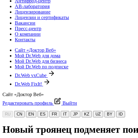
Антифрод-центр
АВ-лаборатория
Лицензирование
Лицензии и сертификаты
Вакансии
Пресс-центр
О компании
Контакты
Сайт «Доктор Веб»
Мой Dr.Web для дома
Мой Dr.Web для бизнеса
Мой Dr.Web по подписке
Dr.Web vxCube
Dr.Web FixIt!
Сайт «Доктор Веб»
Редактировать профиль
Выйти
RU
CN
EN
ES
FR
IT
JP
KZ
UZ
BY
ID
Новый троянец подменяет по