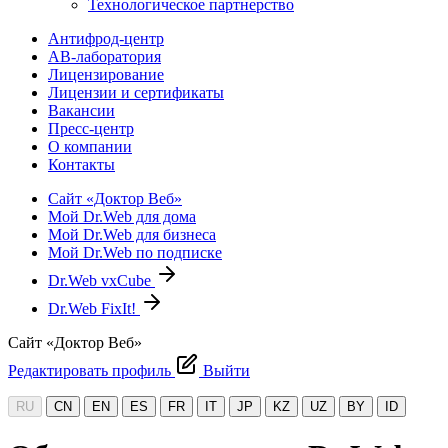
Технологическое партнерство
Антифрод-центр
АВ-лаборатория
Лицензирование
Лицензии и сертификаты
Вакансии
Пресс-центр
О компании
Контакты
Сайт «Доктор Веб»
Мой Dr.Web для дома
Мой Dr.Web для бизнеса
Мой Dr.Web по подписке
Dr.Web vxCube
Dr.Web FixIt!
Сайт «Доктор Веб»
Редактировать профиль
Выйти
RU
CN
EN
ES
FR
IT
JP
KZ
UZ
BY
ID