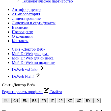
Технологическое партнерство
Антифрод-центр
АВ-лаборатория
Лицензирование
Лицензии и сертификаты
Вакансии
Пресс-центр
О компании
Контакты
Сайт «Доктор Веб»
Мой Dr.Web для дома
Мой Dr.Web для бизнеса
Мой Dr.Web по подписке
Dr.Web vxCube
Dr.Web FixIt!
Сайт «Доктор Веб»
Редактировать профиль
Выйти
RU
CN
EN
ES
FR
IT
JP
KZ
UZ
BY
ID