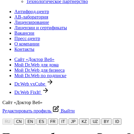
Технологическое партнерство
Антифрод-центр
АВ-лаборатория
Лицензирование
Лицензии и сертификаты
Вакансии
Пресс-центр
О компании
Контакты
Сайт «Доктор Веб»
Мой Dr.Web для дома
Мой Dr.Web для бизнеса
Мой Dr.Web по подписке
Dr.Web vxCube
Dr.Web FixIt!
Сайт «Доктор Веб»
Редактировать профиль
Выйти
RU
CN
EN
ES
FR
IT
JP
KZ
UZ
BY
ID