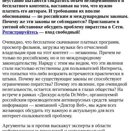
неустанно пытаются сократить объем нелицензионного и
бесплатного контента, настаивая на том, что нужно
платить его авторам. И требования их вполне
обоснованны — по российским и международным законам.
Почему же эти законы не соблюдаются? Приглашаем в
уютной обстановке обсудить проблему пиратства в Сети.
Регистрируйтесь
— вход свободный!
Очевидно, что бесплатное скачивание платных программ,
просмотр фильмов, загрузка музыки без отчислений
владельцам прав на этот контент — незаконны. Причем не
только по российскому, но и по международному
законодательству. Наряду с этим мы видим, что эти явления
стали настолько естественны для пользователей Интернета,
что попытки что-либо возразить встречаются практически в
штыки. Почему же существующие законы не способствуют
ограничению пиратства? Почему это явление, при очевидной
нелегальности, остается легитимным в глазах общества? На
встрече в рамках «Дискурс-клуба Dr.Web», организуемой
российским производителем антивирусных средств защиты
информации — компанией «Доктор Веб», мы ждем всех
желающих обсудить эту важную и актуальную для всех
интернет-пользователей проблему.
Аргументы за и против выскажут эксперты в области
информационных технологий и интеллектуальной