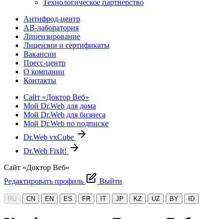
Технологическое партнерство
Антифрод-центр
АВ-лаборатория
Лицензирование
Лицензии и сертификаты
Вакансии
Пресс-центр
О компании
Контакты
Сайт «Доктор Веб»
Мой Dr.Web для дома
Мой Dr.Web для бизнеса
Мой Dr.Web по подписке
Dr.Web vxCube
Dr.Web FixIt!
Сайт «Доктор Веб»
Редактировать профиль
Выйти
RU
CN
EN
ES
FR
IT
JP
KZ
UZ
BY
ID