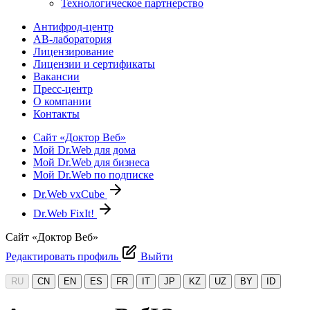
Технологическое партнерство
Антифрод-центр
АВ-лаборатория
Лицензирование
Лицензии и сертификаты
Вакансии
Пресс-центр
О компании
Контакты
Сайт «Доктор Веб»
Мой Dr.Web для дома
Мой Dr.Web для бизнеса
Мой Dr.Web по подписке
Dr.Web vxCube
Dr.Web FixIt!
Сайт «Доктор Веб»
Редактировать профиль
Выйти
RU
CN
EN
ES
FR
IT
JP
KZ
UZ
BY
ID