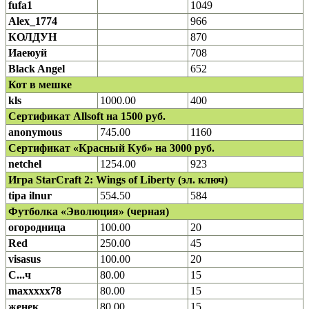
fufa1
1049
Alex_1774
966
КОЛДУН
870
Иаеюуй
708
Black Angel
652
Кот в мешке
kls
1000.00
400
Сертификат Allsoft на 1500 руб.
anonymous
745.00
1160
Сертификат «Красный Куб» на 3000 руб.
netchel
1254.00
923
Игра StarCraft 2: Wings of Liberty (эл. ключ)
tipa ilnur
554.50
584
Футболка «Эволюция» (черная)
огородница
100.00
20
Red
250.00
45
visasus
100.00
20
С...ч
80.00
15
maxxxxx78
80.00
15
женек
80.00
15