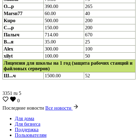
О...р
390.00
265
Marsn77
60.00
40
Kupo
500.00
200
С...р
150.00
200
Палыч
714.00
670
В...я
35.00
25
Alex
300.00
100
xilyt
100.00
50
Лицензия для школы на 1 год (защита рабочих станций и
файловых серверов)
Ш...ч
1500.00
52
3351
ru
5
0
Последние новости
Все новости
Для дома
Для бизнеса
Поддержка
Пользователям