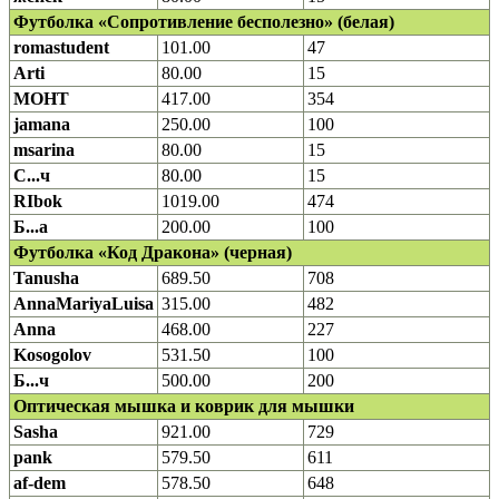
Футболка «Сопротивление бесполезно» (белая)
romastudent
101.00
47
Arti
80.00
15
MOHT
417.00
354
jamana
250.00
100
msarina
80.00
15
С...ч
80.00
15
RIbok
1019.00
474
Б...а
200.00
100
Футболка «Код Дракона» (черная)
Tanusha
689.50
708
AnnaMariyaLuisa
315.00
482
Anna
468.00
227
Kosogolov
531.50
100
Б...ч
500.00
200
Оптическая мышка и коврик для мышки
Sasha
921.00
729
pank
579.50
611
af-dem
578.50
648