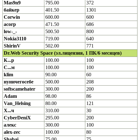
Mas9n9
795.00
372
байкер
401.50
1301
Corwin
600.00
600
acorp
471.50
686
low-_-
500.50
800
Nokia3110
719.00
640
ShirinV
502.00
771
Dr.Web Security Space (эл.лицензия, 1 ПК/6 месяцев)
К...р
100.00
100
С...м
100.00
100
klim
90.00
60
нуничегосебе
500.00
208
softscamehater
300.00
200
Adam
98.00
86
Van_Helsing
80.00
121
Х...ч
310.00
30
CyberDeniX
295.00
200
алекс
300.00
100
alex-zec
100.00
80
Shabai
75.00
75