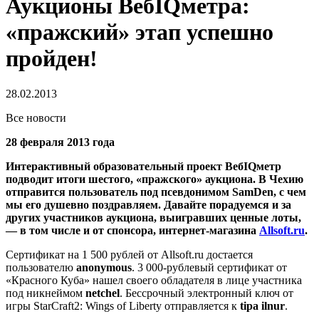
Аукционы ВебIQметра:
«пражский» этап успешно
пройден!
28.02.2013
Все новости
28 февраля 2013 года
Интерактивный образовательный проект ВебIQметр
подводит итоги шестого, «пражского» аукциона. В Чехию
отправится пользователь под псевдонимом SamDen, с чем
мы его душевно поздравляем. Давайте порадуемся и за
других участников аукциона, выигравших ценные лоты,
— в том числе и от спонсора, интернет-магазина
Allsoft.ru
.
Сертификат на 1 500 рублей от Allsoft.ru достается
пользователю
anonymous
. 3 000-рублевый сертификат от
«Красного Куба» нашел своего обладателя в лице участника
под никнеймом
netchel
. Бессрочный электронный ключ от
игры StarCraft2: Wings of Liberty отправляется к
tipa ilnur
.