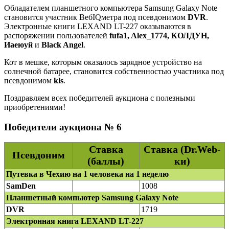
Обладателем планшетного компьютера Samsung Galaxy Note
становится участник ВебIQметра под псевдонимом
DVR
.
Электронные книги LEXAND LT-227 оказываются в
распоряжении пользователей
fufa1, Alex_1774, КОЛДУН,
Иаеюуй
и
Black Angel
.
Кот в мешке, которым оказалось зарядное устройство на
солнечной батарее, становится собственностью участника под
псевдонимом
kls
.
Поздравляем всех победителей аукциона с полезными
приобретениями!
Победители аукциона № 6
Ставка
Ставка (Dr.Web-
Псевдоним
(баллы)
ки)
Путевка в Чехию на 1 человека на 1 неделю
SamDen
1008
Планшетный компьютер Samsung Galaxy Note
DVR
1719
Электронная книга LEXAND LT-227