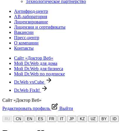
Технологическое партнерство
Антифрод-центр
АВ-лаборатория
Лицензирование
Лицензии и сертификаты
Вакансии
Пресс-центр
О компании
Контакты
Сайт «Доктор Веб»
Мой Dr.Web для дома
Мой Dr.Web для бизнеса
Мой Dr.Web по подписке
Dr.Web vxCube
Dr.Web FixIt!
Сайт «Доктор Веб»
Редактировать профиль
Выйти
RU
CN
EN
ES
FR
IT
JP
KZ
UZ
BY
ID