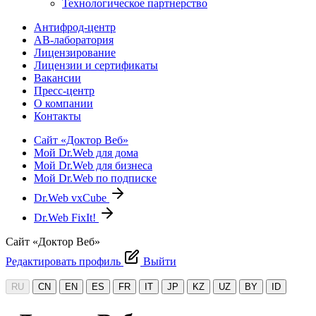
Технологическое партнерство
Антифрод-центр
АВ-лаборатория
Лицензирование
Лицензии и сертификаты
Вакансии
Пресс-центр
О компании
Контакты
Сайт «Доктор Веб»
Мой Dr.Web для дома
Мой Dr.Web для бизнеса
Мой Dr.Web по подписке
Dr.Web vxCube
Dr.Web FixIt!
Сайт «Доктор Веб»
Редактировать профиль
Выйти
RU
CN
EN
ES
FR
IT
JP
KZ
UZ
BY
ID