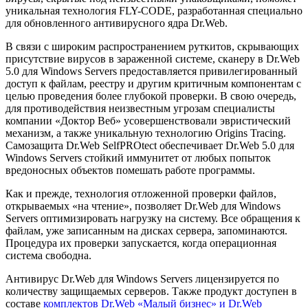
уникальная технология FLY-CODE, разработанная специально
для обновленного антивирусного ядра Dr.Web.
В связи с широким распространением руткитов, скрывающих
присутствие вирусов в зараженной системе, сканеру в Dr.Web
5.0 для Windows Servers предоставляется привилегированный
доступ к файлам, реестру и другим критичным компонентам с
целью проведения более глубокой проверки. В свою очередь,
для противодействия неизвестным угрозам специалисты
компании «Доктор Веб» усовершенствовали эвристический
механизм, а также уникальную технологию Origins Tracing.
Самозащита Dr.Web SelfPROtect обеспечивает Dr.Web 5.0 для
Windows Servers стойкий иммунитет от любых попыток
вредоносных объектов помешать работе программы.
Как и прежде, технология отложенной проверки файлов,
открываемых «на чтение», позволяет Dr.Web для Windows
Servers оптимизировать нагрузку на систему. Все обращения к
файлам, уже записанным на дисках сервера, запоминаются.
Процедура их проверки запускается, когда операционная
система свободна.
Антивирус Dr.Web для Windows Servers лицензируется по
количеству защищаемых серверов. Также продукт доступен в
составе
комплектов Dr.Web «Малый бизнес» и Dr.Web