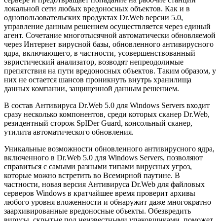
локальной сети любых вредоносных объектов. Как и в
однопользовательских продуктах Dr.Web версии 5.0,
управление данным решением осуществляется через единый
агент. Сочетание многотысячной автоматически обновляемой
через Интернет вирусной базы, обновленного антивирусного
ядра, включающего, в частности, усовершенствованный
эвристический анализатор, возводят непреодолимые
препятствия на пути вредоносных объектов. Таким образом, у
них не остается шансов проникнуть внутрь хранилища
данных компании, защищенной данным решением.
В состав Антивируса Dr.Web 5.0 для Windows Servers входит
сразу несколько компонентов, среди которых сканер Dr.Web,
резидентный сторож SpIDer Guard, консольный сканер,
утилита автоматического обновления.
Уникальные возможности обновленного антивирусного ядра,
включенного в Dr.Web 5.0 для Windows Servers, позволяют
справиться с самыми разными типами вирусных угроз,
которые можно встретить во Всемирной паутине. В
частности, новая версия Антивируса Dr.Web для файловых
серверов Windows в кратчайшее время проверит архивы
любого уровня вложенности и обнаружит даже многократно
заархивированные вредоносные объекты. Обезвредить
вирусы, скрытые под неизвестными упаковщиками, поможет