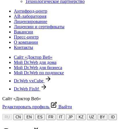
Технологическое партнерство
Антифрод-центр
АВ-лаборатория
Лицензирование
Лицензии и сертификаты
Вакансии
Пресс-центр
О компании
Контакты
Сайт «Доктор Веб»
Мой Dr.Web для дома
Мой Dr.Web для бизнеса
Мой Dr.Web по подписке
Dr.Web vxCube
Dr.Web FixIt!
Сайт «Доктор Веб»
Редактировать профиль
Выйти
RU
CN
EN
ES
FR
IT
JP
KZ
UZ
BY
ID