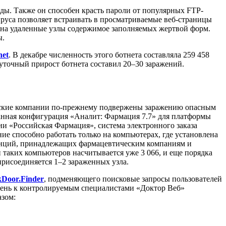
ды. Также он способен красть пароли от популярных FTP-
руса позволяет встраивать в просматриваемые веб-страницы
ь на удаленные узлы содержимое заполняемых жертвой форм.
ы.
et
. В декабре численность этого ботнета составляла 259 458
суточный прирост ботнета составил 20–30 заражений.
еские компании по-прежнему подвержены заражению опасным
анная конфигурация «Аналит: Фармация 7.7» для платформы
и «Российская Фармация», система электронного заказа
е способно работать только на компьютерах, где установлена
анций, принадлежащих фармацевтическим компаниям и
и таких компьютеров насчитывается уже 3 066, и еще порядка
рисоединяется 1–2 зараженных узла.
Door.Finder
, подменяющего поисковые запросы пользователей
ний день к контролируемым специалистами «Доктор Веб»
зом: