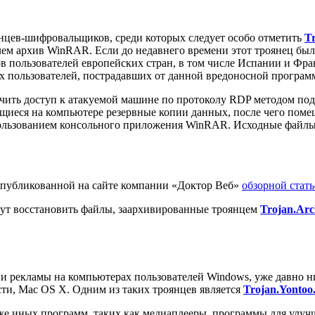
янцев-шифровальщиков, среди которых следует особо отметить
T
 архив WinRAR. Если до недавнего времени этот троянец был 
пользователей европейских стран, в том числе Испании и Франц
 пользователей, пострадавших от данной вредоносной программ
ить доступ к атакуемой машине по протоколу RDP методом под
иеся на компьютере резервные копии данных, после чего помещ
ользованием консольного приложения WinRAR. Исходные файлы
опубликованной на сайте компании «Доктор Веб»
обзорной стать
ут восстановить файлы, заархивированные троянцем
Trojan.Arc
 рекламы на компьютерах пользователей Windows, уже давно ни
сти, Mac OS X. Одним из таких троянцев является
Trojan.Yontoo
кже иных программ, таких как медиаплееры, программы для улуч