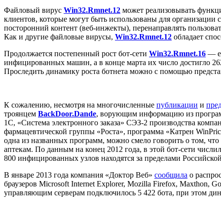
Файловый вирус
Win32.Rmnet.12
может реализовывать функци
клиентов, которые могут быть использованы для организации 
посторонний контент (веб-инжекты), перенаправлять пользова
Как и другие файловые вирусы,
Win32.Rmnet.12
обладает спос
Продолжается постепенный рост бот-сети
Win32.Rmnet.16
— е
инфицированных машин, а в конце марта их число достигло 262
Проследить динамику роста ботнета можно с помощью предста
К сожалению, несмотря на многочисленные
публикации
и
пре
троянцем
BackDoor.Dande
, ворующим информацию из программ
1С, «Система электронного заказа» СЭЗ-2 производства компа
фармацевтической группы «Роста», программа «Катрен WinPrice
одна из названных программ, можно смело говорить о том, что
аптекам. По данным на конец 2012 года, в этой бот-сети числ
800 инфицированных узлов находятся за пределами Российско
В январе 2013 года компания «Доктор Веб»
сообщила
о распро
браузеров Microsoft Internet Explorer, Mozilla Firefox, Maxtho
управляющим серверам подключилось 5 422 бота, при этом дин