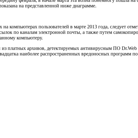
ередину февраля, в начале марта эта волна понемногу пошла на 
показана на представленной ниже диаграмме.
на компьютерах пользователей в марте 2013 года, следует отме
ссылок по каналам электронной почты, а также путем самокопиро
анному компьютеру.
ин из платных архивов, детектируемых антивирусным ПО Dr.Web
двадцатка наиболее распространенных вредоносных программ п