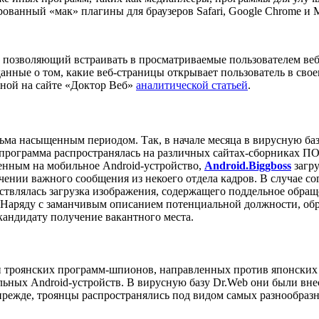
ванный «мак» плагины для браузеров Safari, Google Chrome и Moz
 позволяющий встраивать в просматриваемые пользователем ве
данные о том, какие веб-страницы открывает пользователь в свое
ной на сайте «Доктор Веб»
аналитической статьей
.
сьма насыщенным периодом. Так, в начале месяца в вирусную ба
я программа распространялась на различных сайтах-сборниках
ленным на мобильное Android-устройство,
Android.Biggboss
загру
чении важного сообщения из некоего отдела кадров. В случае со
твлялась загрузка изображения, содержащего поддельное обраще
Наряду с заманчивым описанием потенциальной должности, об
кандидату получение вакантного места.
и троянских программ-шпионов, направленных против японских 
ьных Android-устройств. В вирусную базу Dr.Web они были вн
 прежде, троянцы распространялись под видом самых разнообраз