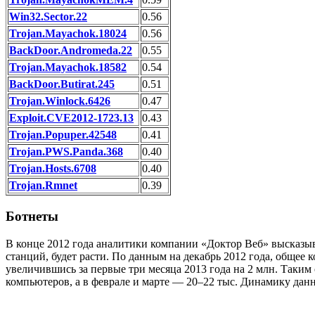
Win32.Sector.22
0.56
Trojan.Mayachok.18024
0.56
BackDoor.Andromeda.22
0.55
Trojan.Mayachok.18582
0.54
BackDoor.Butirat.245
0.51
Trojan.Winlock.6426
0.47
Exploit.CVE2012-1723.13
0.43
Trojan.Popuper.42548
0.41
Trojan.PWS.Panda.368
0.40
Trojan.Hosts.6708
0.40
Trojan.Rmnet
0.39
Ботнеты
В конце 2012 года аналитики компании «Доктор Веб» высказы
станций, будет расти. По данным на декабрь 2012 года, общее к
увеличившись за первые три месяца 2013 года на 2 млн. Таким
компьютеров, а в феврале и марте — 20–22 тыс. Динамику дан