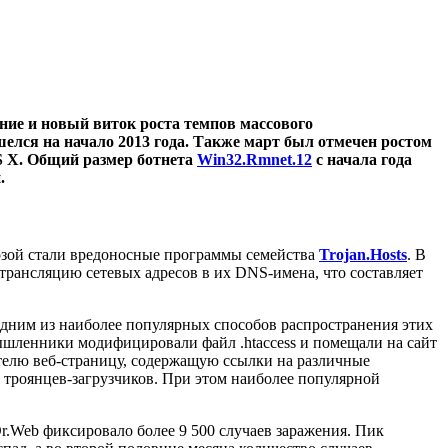
ние и новый виток роста темпов массового
елся на начало 2013 года. Также март был отмечен ростом
S X. Общий размер ботнета
Win32.Rmnet.12
с начала года
.
розой стали вредоносные программы семейства
Trojan.Hosts
. В
 трансляцию сетевых адресов в их DNS-имена, что составляет
Одним из наиболее популярных способов распространения этих
мышленники модифицировали файл .htaccess и помещали на сайт
телю веб-страницу, содержащую ссылки на различные
троянцев-загрузчиков. При этом наиболее популярной
Web фиксировало более 9 500 случаев заражения. Пик