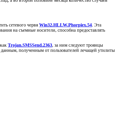
спад, а во второй половине месяца количество случаев
тить сетевого червя
Win32.HLLW.Phorpiex.54
. Эта
вания на съемные носители, способна предоставлять
 как
Trojan.SMSSend.2363
, за ним следуют троянцы
о данным, полученным от пользователей лечащей утилиты