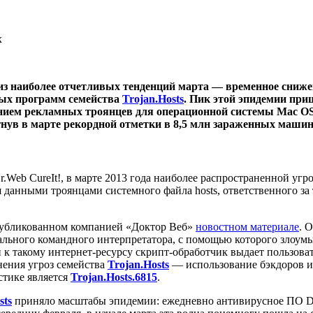
х
из наиболее отчетливых тенденций марта — временное сниже
ных программ семейства
Trojan.Hosts
.
Пик этой эпидемии приш
ением рекламных троянцев для операционной системы Mac O
нув в марте рекордной отметки в 8,5 млн зараженных машин
Web CureIt!, в марте 2013 года наиболее распространенной уг
 данными троянцами системного файла hosts, ответственного за
публикованном компанией «Доктор Веб»
новостном материале
. 
иального командного интерпретатора, с помощью которого злоу
к такому интернет-ресурсу скрипт-обработчик выдает пользова
ения угроз семейства
Trojan.Hosts
— использование бэкдоров и 
стике является
Trojan.Hosts.6815
.
sts
приняло масштабы эпидемии: ежедневно антивирусное ПО Dr.