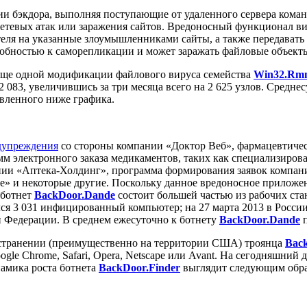
и бэкдора, выполняя поступающие от удаленного сервера коман
сетевых атак или заражения сайтов. Вредоносный функционал ви
теля на указанные злоумышленниками сайты, а также передават
обностью к саморепликации и может заражать файловые объект
ще одной модификации файлового вируса семейства
Win32.Rmn
 083, увеличившись за три месяца всего на 2 625 узлов. Средне
вленного ниже графика.
дупреждения
со стороны компании «Доктор Веб», фармацевтич
 электронного заказа медикаментов, таких как специализиров
нии «Аптека-Холдинг», программа формирования заявок компани
» и некоторые другие. Поскольку данное вредоносное приложени
 ботнет
BackDoor.Dande
состоит большей частью из рабочих ст
ился 3 031 инфицированный компьютер; на 27 марта 2013 в Росси
й Федерации. В среднем ежесуточно к ботнету
BackDoor.Dande
п
странении (преимущественно на территории США) троянца
Back
n, Google Chrome, Safari, Opera, Netscape или Avant. На сегодняш
амика роста ботнета
BackDoor.Finder
выглядит следующим обра