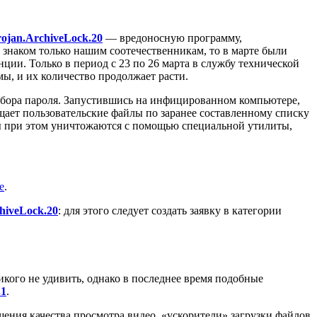
rojan.ArchiveLock.20
— вредоносную программу,
знаком только нашим соотечественникам, то в марте были
ии. Только в период с 23 по 26 марта в службу технической
ы, и их количество продолжает расти.
бора пароля. Запустившись на инфицированном компьютере,
ает пользовательские файлы по заранее составленному списку
 при этом уничтожаются с помощью специальной утилиты,
е
.
hiveLock.20
: для этого следует создать заявку в категории
кого не удивить, однако в последнее время подобные
.1
.
шения качества просмотра видео, «ускорители» загрузки файлов