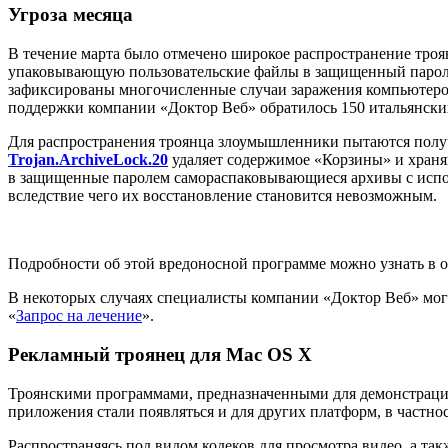
Угроза месяца
В течение марта было отмечено широкое распространение тро
упаковывающую пользовательские файлы в защищенный паролем
зафиксированы многочисленные случаи заражения компьютеров 
поддержки компании «Доктор Веб» обратилось 150 итальянских
Для распространения троянца злоумышленники пытаются получ
Trojan.ArchiveLock.20
удаляет содержимое «Корзины» и хранящ
в защищенные паролем самораспаковывающиеся архивы с исп
вследствие чего их восстановление становится невозможным.
Подробности об этой вредоносной программе можно узнать в 
В некоторых случаях специалисты компании «Доктор Веб» мог
«
Запрос на лечение
».
Рекламный троянец для Mac OS X
Троянскими программами, предназначенными для демонстрации
приложения стали появляться и для других платформ, в частно
Распространяясь под видом кодеков для просмотра видео, а та