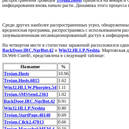
распространения троянцев
Trojan.Hosts
пришелся на январь и с
инфицирования вновь начало расти. Динамика этого процесса 
Среди других наиболее распространенных угроз, обнаруженных 
вредоносная программа, распространяясь с использованием ра
злоумышленникам несанкционированный доступ к инфициров
На четвертом месте в статистике заражений расположился од
BackDoor.IRC.NgrBot.42
и
Win32.HLLP.Neshta
. Мартовская 
Dr.Web CureIt!, представлена в следующей таблице:
Название
%
Trojan.Hosts
10.96
Trojan.Hosts.6815
1.62
Win32.HLLW.Phorpiex.54
1.11
Trojan.SMSSend.2363
1.02
BackDoor.IRC.NgrBot.42
0.91
Win32.HLLP.Neshta
0.80
Trojan.StartPage.48148
0.69
Trojan.Click2.47013
0.66
Trojan.MayachokMEM.4
0.59