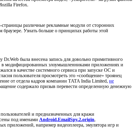
illa Firefox.
б-страницы различные рекламные модули от сторонних
м браузере. Узнать больше о принципах работы этой
зу Dr.Web была внесена запись для довольно примитивного
 ПО в модифицированных злоумышленниками приложениях и
жался в качестве системного сервиса при запуске ОС и
гласия пользователя просмотреть это «сообщение» троянец
ние от отдела кадров компании TATA India Limited,
не
ращение содержало призыв перевести определенную денежную
пользователей и предназначенных для кражи
есены под именами
Android.EmailSpy.2.origin
,
ных приложений, например видеоплеера, эмулятора игр и