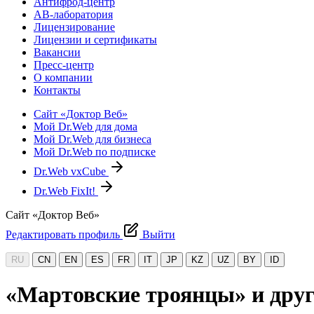
Антифрод-центр
АВ-лаборатория
Лицензирование
Лицензии и сертификаты
Вакансии
Пресс-центр
О компании
Контакты
Сайт «Доктор Веб»
Мой Dr.Web для дома
Мой Dr.Web для бизнеса
Мой Dr.Web по подписке
Dr.Web vxCube
Dr.Web FixIt!
Сайт «Доктор Веб»
Редактировать профиль
Выйти
RU
CN
EN
ES
FR
IT
JP
KZ
UZ
BY
ID
«Мартовские троянцы» и дру