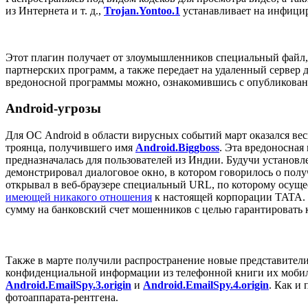
из Интернета и т. д.,
Trojan.Yontoo.1
устанавливает на инфициро
Этот плагин получает от злоумышленников специальный файл,
партнерских программ, а также передает на удаленный сервер 
вредоносной программы можно, ознакомившись с опубликован
Android-угрозы
Для ОС Android в области вирусных событий март оказался ве
троянца, получившего имя
Android.Biggboss
. Эта вредоносна
предназначалась для пользователей из Индии. Будучи установ
демонстрировал диалоговое окно, в котором говорилось о полу
открывал в веб-браузере специальный URL, по которому осущес
имеющей никакого отношения
к настоящей корпорации TATA. 
сумму на банковский счет мошенников с целью гарантировать 
Также в марте получили распространение новые представител
конфиденциальной информации из телефонной книги их мобил
Android.EmailSpy.3.origin
и
Android.EmailSpy.4.origin
. Как и
фотоаппарата-рентгена.