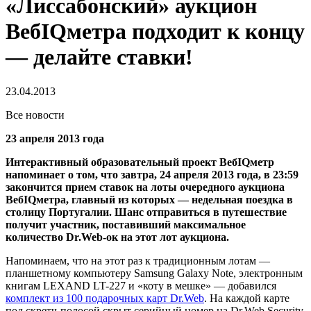
«Лиссабонский» аукцион
ВебIQметра подходит к концу
— делайте ставки!
23.04.2013
Все новости
23 апреля 2013 года
Интерактивный образовательный проект ВебIQметр
напоминает о том, что завтра, 24 апреля 2013 года, в 23:59
закончится прием ставок на лоты очередного аукциона
ВебIQметра, главный из которых — недельная поездка в
столицу Португалии.
Шанс отправиться в путешествие
получит участник, поставивший максимальное
количество Dr.Web-ок на этот лот аукциона.
Напоминаем, что на этот раз к традиционным лотам —
планшетному компьютеру Samsung Galaxy Note, электронным
книгам LEXAND LT-227 и «коту в мешке» — добавился
комплект из 100 подарочных карт Dr.Web
. На каждой карте
под скретч-полосой скрыт серийный номер на Dr.Web Security