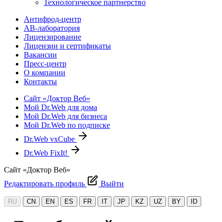
Технологическое партнерство
Антифрод-центр
АВ-лаборатория
Лицензирование
Лицензии и сертификаты
Вакансии
Пресс-центр
О компании
Контакты
Сайт «Доктор Веб»
Мой Dr.Web для дома
Мой Dr.Web для бизнеса
Мой Dr.Web по подписке
Dr.Web vxCube
Dr.Web FixIt!
Сайт «Доктор Веб»
Редактировать профиль
Выйти
RU
CN
EN
ES
FR
IT
JP
KZ
UZ
BY
ID