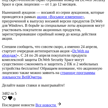
Space и срок лицензии — от 1 до 12 месяцев.
Нынешний аукцион — восьмой из серии аукционов, которые
проводятся в рамках
акции «Восьмое измерение»
,
приуроченной к выпуску восьмой версии продуктов Dr.Web
для Windows. В борьбе за специальные лоты аукционов могут
участвовать покупатели акционных продуктов,
зарегистрировавшие серийный номер до конца действия
акции.
Спешим сообщить, что совсем скоро, а именно 24 апреля,
стартует очередная антипиратская акция «
Dr.Web на
абордаж!
». С 24 по 26 апреля покупатели продукта
комплексной защиты Dr.Web Security Space могут
существенно сэкономить и защитить 2 ПК и 2 мобильных
устройства бесплатно! Обращаем внимание, что акционную
лицензию также можно заявить на
странице программы
лояльности ВебIQметра
.
Делайте ваши ставки и выигрывайте!
3482
ru
5
0
Последние новости
Все новости