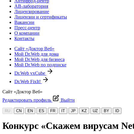
Антифрод-центр
АВ-лаборатория
Лицензирование
Лицензии и сертификаты
Вакансии
Пресс-центр
О компании
Контакты
Сайт «Доктор Веб»
Мой Dr.Web для дома
Мой Dr.Web для бизнеса
Мой Dr.Web по подписке
Dr.Web vxCube
Dr.Web FixIt!
Сайт «Доктор Веб»
Редактировать профиль
Выйти
RU
CN
EN
ES
FR
IT
JP
KZ
UZ
BY
ID
Конкурс «Скажем вирусам Net