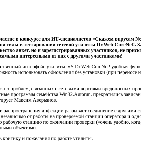
частие в конкурсе для ИТ-специалистов «Скажем вирусам Ne
вои силы в тестировании сетевой утилиты Dr.Web CureNet!.
З
ство анкет, но и зарегистрированных участников, не присыл
 самыми интересными из них с другими участниками!
ственный интерфейс утилиты. «У Dr.Web CureNet! удобная функ
жность использовать обновления без установки (при переносе 
тво проблем, связанных с сетевыми версиями вредоносных про
сные программы семейства Win32.Autorun, прекратились зависан
тирует Максим Аверьянов.
ие распространения инфекции разрывает соединение с другими 
независимо от работы на проверяемой станции оператора и одн
 рабочую станцию по окончании проверки («очень удобно, когда
нными объектами.
ь критику и пожелания по работе утилиты.