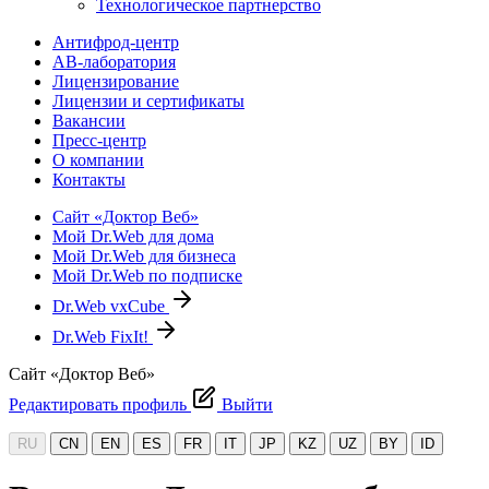
Технологическое партнерство
Антифрод-центр
АВ-лаборатория
Лицензирование
Лицензии и сертификаты
Вакансии
Пресс-центр
О компании
Контакты
Сайт «Доктор Веб»
Мой Dr.Web для дома
Мой Dr.Web для бизнеса
Мой Dr.Web по подписке
Dr.Web vxCube
Dr.Web FixIt!
Сайт «Доктор Веб»
Редактировать профиль
Выйти
RU
CN
EN
ES
FR
IT
JP
KZ
UZ
BY
ID