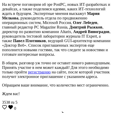
На встрече поговорим об эре PostPC, новых ИТ-разработках и
девайсах, а также поделимся идеями, каких ИТ-технологий
ждать в будущем. Экспертные мнения выскажут
Мария
Мелкова
, руководитель отдела по продвижению
операционных систем, Microsoft Россия,
Олег Лебедев
,
главный редактор PC Magazine Russia,
Дмитрий Рыжков
,
директор по развитию компании Altarix,
Андрей Виноградов
,
руководитель тестовой лаборатории журнала IT Expert, а
также
Павел Плотников
, ведущий GUI-архитектор компании
«Доктор Веб». Список приглашенных экспертов еще
пополнится новыми гостями, так что следите за новостями и
готовьте интересные вопросы.
В общем, разговор уж точно не оставит никого равнодушным.
Принять участие в нем может каждый! Для этого необходимо
только пройти
регистрацию
на сайте, после которой участник
получит электронное приглашение с указанием адреса.
Обращаем ваше внимание, что количество мест ограниченно.
Ждем вас!
3538
ru
5
0