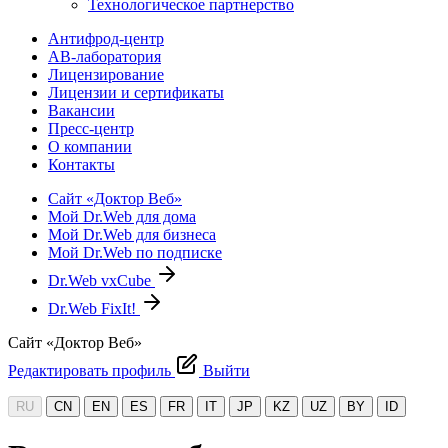
Технологическое партнерство
Антифрод-центр
АВ-лаборатория
Лицензирование
Лицензии и сертификаты
Вакансии
Пресс-центр
О компании
Контакты
Сайт «Доктор Веб»
Мой Dr.Web для дома
Мой Dr.Web для бизнеса
Мой Dr.Web по подписке
Dr.Web vxCube
Dr.Web FixIt!
Сайт «Доктор Веб»
Редактировать профиль
Выйти
RU
CN
EN
ES
FR
IT
JP
KZ
UZ
BY
ID