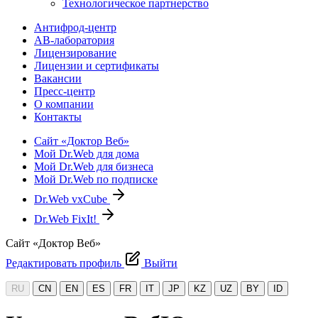
Технологическое партнерство
Антифрод-центр
АВ-лаборатория
Лицензирование
Лицензии и сертификаты
Вакансии
Пресс-центр
О компании
Контакты
Сайт «Доктор Веб»
Мой Dr.Web для дома
Мой Dr.Web для бизнеса
Мой Dr.Web по подписке
Dr.Web vxCube
Dr.Web FixIt!
Сайт «Доктор Веб»
Редактировать профиль
Выйти
RU
CN
EN
ES
FR
IT
JP
KZ
UZ
BY
ID