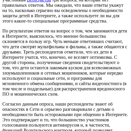
правильных ответов. Мы ожидали, что ваши ответы укажут
на то, насколько серьезно вы осведомлены о необходимости
защиты детей в Интернете, а также используете ли вы для
этого какие-то специальные программные средства.
По результатам ответов на вопрос о том, чем занимаются дети
в Интернете, выяснилось, что мнение большинства
склоняется в пользу игр. Чуть меньше ответивших считают,
что дети смотрят мультфильмы и фильмы, а также общаются с
друзьями. Треть респондентов отметили, что их дети в
Интернете учатся, что, конечно, не вселяет оптимизма. С
другой стороны, полученные сведения свидетельствуют о
том, что дети остаются лакомым куском для всевозможных
злоумышленников и сетевых мошенников, которые нередко
используют и социальные сети, и программы для
мгновенного обмена сообщениями, и сайты видеохостинга (в
том числе и поддельные) для распространения вредоносного
ПО и мошеннических схем.
Согласно данным опроса, наши респонденты знают об
опасностях в Сети и серьезно разговаривали с детьми о
необходимости быть осторожными при общении в Интернете.
Это подтверждает и то, что большинство участников
голосования пользуются антивирусом и, в частности,
функцией Родительского контроля, который позволяет