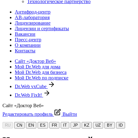
Технологическое партнерство
Антифрод-центр
АВ-лаборатория
Лицензирование
Лицензии и сертификаты
Вакансии
Пресс-центр
О компании
Контакты
Сайт «Доктор Веб»
Мой Dr.Web для дома
Мой Dr.Web для бизнеса
Мой Dr.Web по подписке
Dr.Web vxCube
Dr.Web FixIt!
Сайт «Доктор Веб»
Редактировать профиль
Выйти
RU
CN
EN
ES
FR
IT
JP
KZ
UZ
BY
ID