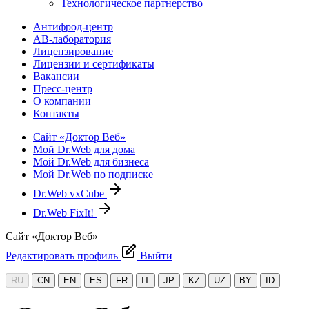
Технологическое партнерство
Антифрод-центр
АВ-лаборатория
Лицензирование
Лицензии и сертификаты
Вакансии
Пресс-центр
О компании
Контакты
Сайт «Доктор Веб»
Мой Dr.Web для дома
Мой Dr.Web для бизнеса
Мой Dr.Web по подписке
Dr.Web vxCube
Dr.Web FixIt!
Сайт «Доктор Веб»
Редактировать профиль
Выйти
RU
CN
EN
ES
FR
IT
JP
KZ
UZ
BY
ID