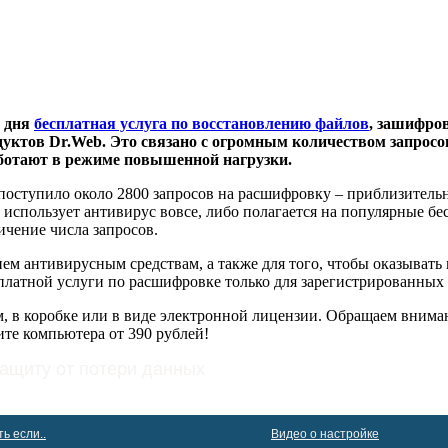
о дня
бесплатная услуга по восстановлению файлов
, зашифро
дуктов Dr.Web.
Это связано с огромным количеством запросов
ботают в режиме повышенной нагрузки.
поступило около 2800 запросов на расшифровку – приблизительно
спользует антивирус вовсе, либо полагается на популярные бесп
чение числа запросов.
м антивирусным средствам, а также для того, чтобы оказывать
латной услуги по расшифровке только для зарегистрированных 
 в коробке или в виде электронной лицензии. Обращаем внима
ите компьютера от 390 рублей!
защиту от потери данных
ь если..
Видео о настройке