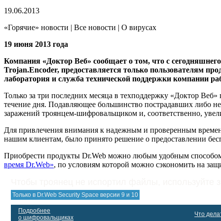
19.06.2013
«Горячие» новости | Все новости | О вирусах
19 июня 2013 года
Компания «Доктор Веб» сообщает о том, что с сегодняшнег
Trojan.Encoder, предоставляется только пользователям про
лаборатория и служба технической поддержки компании ра
Только за три последних месяца в техподдержку «Доктор Веб» 
течение дня. Подавляющее большинство пострадавших либо не и
заражений троянцем-шифровальщиком и, соответственно, увели
Для привлечения внимания к надежным и проверенным времене
нашим клиентам, было принято решение о предоставлении бесп
Приобрести продукты Dr.Web можно любым удобным способом,
время Dr.Web»
, по условиям которой можно сэкономить на защ
Чтобы троянец не испортил файлы, используйте 
Только в Dr.Web Security Space версии 9 и 10
Подробнее
Что делат
о шифровальщиках