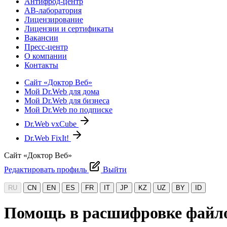
Антифрод-центр
АВ-лаборатория
Лицензирование
Лицензии и сертификаты
Вакансии
Пресс-центр
О компании
Контакты
Сайт «Доктор Веб»
Мой Dr.Web для дома
Мой Dr.Web для бизнеса
Мой Dr.Web по подписке
Dr.Web vxCube
Dr.Web FixIt!
Сайт «Доктор Веб»
Редактировать профиль
Выйти
RU
CN
EN
ES
FR
IT
JP
KZ
UZ
BY
ID
Помощь в расшифровке файло