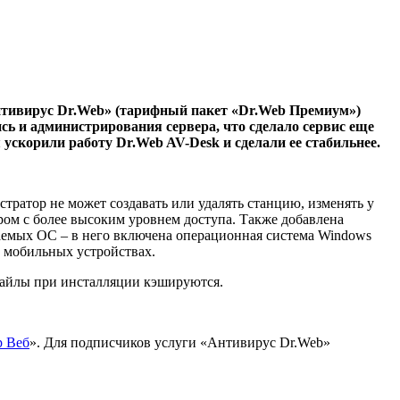
Антивирус Dr.Web» (тарифный пакет «Dr.Web Премиум»)
ь и администрирования сервера, что сделало сервис еще
ускорили работу Dr.Web AV-Desk и сделали ее стабильнее.
тратор не может создавать или удалять станцию, изменять у
ом с более высоким уровнем доступа. Также добавлена
аемых ОС – в него включена операционная система Windows
а мобильных устройствах.
 файлы при инсталляции кэшируются.
р Веб
». Для подписчиков услуги «Антивирус Dr.Web»