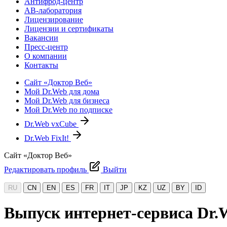
Антифрод-центр
АВ-лаборатория
Лицензирование
Лицензии и сертификаты
Вакансии
Пресс-центр
О компании
Контакты
Сайт «Доктор Веб»
Мой Dr.Web для дома
Мой Dr.Web для бизнеса
Мой Dr.Web по подписке
Dr.Web vxCube
Dr.Web FixIt!
Сайт «Доктор Веб»
Редактировать профиль
Выйти
RU
CN
EN
ES
FR
IT
JP
KZ
UZ
BY
ID
Выпуск интернет-сервиса Dr.W