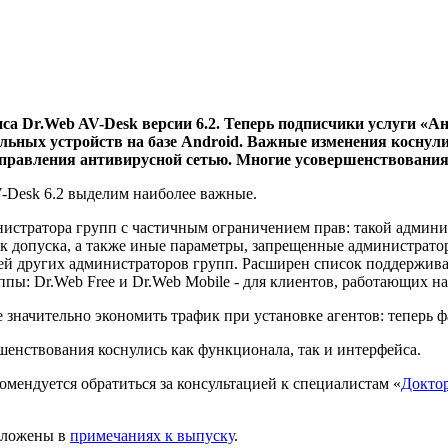
са Dr.Web AV-Desk версии 6.2. Теперь подписчики услуги «
ьных устройств на базе Android.
Важные изменения коснулис
управления антивирусной сетью. Многие усовершенствования 
-Desk 6.2 выделим наиболее важные.
истратора групп с частичным ограничением прав: такой админис
 допуска, а также иные параметры, запрещенные администратор
ей других администраторов групп. Расширен список поддержив
ппы: Dr.Web Free и Dr.Web Mobile - для клиентов, работающих н
 значительно экономить трафик при установке агентов: теперь
ршенствования коснулись как функционала, так и интерфейса.
мендуется обратиться за консультацией к специалистам «
Докто
изложены в
примечаниях к выпуску
.