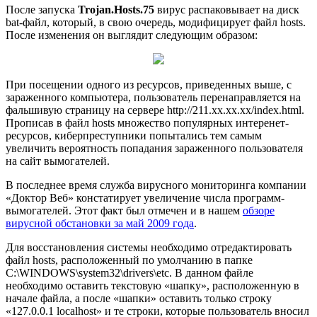
После запуска
Trojan.Hosts.75
вирус распаковывает на диск
bat-файл, который, в свою очередь, модифицирует файл hosts.
После изменения он выглядит следующим образом:
При посещении одного из ресурсов, приведенных выше, с
зараженного компьютера, пользователь перенаправляется на
фальшивую страницу на сервере http://211.xx.xx.xx/index.html.
Прописав в файл hosts множество популярных интеренет-
ресурсов, киберпреступники попытались тем самым
увеличить вероятность попадания зараженного пользователя
на сайт вымогателей.
В последнее время служба вирусного мониторинга компании
«Доктор Веб» констатирует увеличение числа программ-
вымогателей. Этот факт был отмечен и в нашем
обзоре
вирусной обстановки за май 2009 года
.
Для восстановления системы необходимо отредактировать
файл hosts, расположенный по умолчанию в папке
C:\WINDOWS\system32\drivers\etc. В данном файле
необходимо оставить текстовую «шапку», расположенную в
начале файла, а после «шапки» оставить только строку
«127.0.0.1 localhost» и те строки, которые пользователь вносил