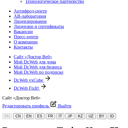
Технологическое партнерство
Антифрод-центр
АВ-лаборатория
Лицензирование
Лицензии и сертификаты
Вакансии
Пресс-центр
О компании
Контакты
Сайт «Доктор Веб»
Мой Dr.Web для дома
Мой Dr.Web для бизнеса
Мой Dr.Web по подписке
Dr.Web vxCube
Dr.Web FixIt!
Сайт «Доктор Веб»
Редактировать профиль
Выйти
RU
CN
EN
ES
FR
IT
JP
KZ
UZ
BY
ID