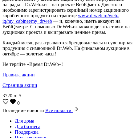
награды – Dr.Web-ки – на проекте ВебIQметр. Для этого
необходимо зарегистрировать серийный номер акционного
коробочного продукта на странице
www.drweb.ru/web-
iq/my_cabinet/my_drweb
— и, конечно, иметь аккаунт на
ВебIQметре. С помощью Dr.Web-ок можно делать ставки на
аукционах проекта и выигрывать ценные призы.
Каждый месяц разыгрываются брендовые часы и сувенирная
продукция с символикой Dr.Web. На финальном аукционе в
октябре — золотые часы!
Не теряйте «Время Dr.Web»!
Правила акции
Страница акции
3720
ru
5
0
Последние новости
Все новости
Для дома
Для бизнеса
Поддержка
Пользователям