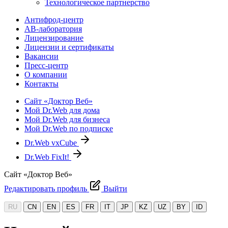
Технологическое партнерство
Антифрод-центр
АВ-лаборатория
Лицензирование
Лицензии и сертификаты
Вакансии
Пресс-центр
О компании
Контакты
Сайт «Доктор Веб»
Мой Dr.Web для дома
Мой Dr.Web для бизнеса
Мой Dr.Web по подписке
Dr.Web vxCube
Dr.Web FixIt!
Сайт «Доктор Веб»
Редактировать профиль
Выйти
RU
CN
EN
ES
FR
IT
JP
KZ
UZ
BY
ID