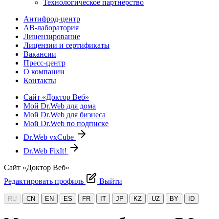
Технологическое партнерство
Антифрод-центр
АВ-лаборатория
Лицензирование
Лицензии и сертификаты
Вакансии
Пресс-центр
О компании
Контакты
Сайт «Доктор Веб»
Мой Dr.Web для дома
Мой Dr.Web для бизнеса
Мой Dr.Web по подписке
Dr.Web vxCube
Dr.Web FixIt!
Сайт «Доктор Веб»
Редактировать профиль
Выйти
RU
CN
EN
ES
FR
IT
JP
KZ
UZ
BY
ID