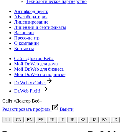
Технологическое партнерство
Антифрод-центр
АВ-лаборатория
Лицензирование
Лицензии и сертификаты
Вакансии
Пресс-центр
О компании
Контакты
Сайт «Доктор Веб»
Мой Dr.Web для дома
Мой Dr.Web для бизнеса
Мой Dr.Web по подписке
Dr.Web vxCube
Dr.Web FixIt!
Сайт «Доктор Веб»
Редактировать профиль
Выйти
RU
CN
EN
ES
FR
IT
JP
KZ
UZ
BY
ID