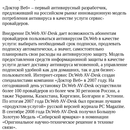
«Доктор Веб» – первый антивирусный разработчик,
предложивший на российском рынке инновационную модель
потребления антивируса в качестве услуги сервис-
провайдеров.
Внедрение Dr.Web AV-Desk дает возможность абонентам
провайдеров пользоваться антивирусом Dr.Web в качестве
услуги: выбирать необходимый срок подписки, продлевать
подписку автоматически, а значит, самостоятельно
планировать свои расходы на антивирусную защиту. Модель
предоставления средств информационной защиты в качестве
услуги делает доставку антивируса мгновенной, а управление
подпиской удобной как для домашних, так и для бизнес-
пользователей. Интернет-сервис Dr.Web AV-Desk создан
специалистами компании «Доктор Веб» в 2007 году. На
сегодняшний день установку Dr.Web AV-Desk осуществили
более 100 провайдеров из более чем 30 регионов России, а
также Украины, Казахстана, Киргизии, Болгарии и Эстонии.
По итогам 2007 года Dr.Web AV-Desk был признан лучшим
«продуктом-услугой» русской версией журнала PC Magazine.
В сентябре 2008 года Dr.Web AV-Desk получил Большую
Золотую Медаль «Сибирской ярмарки» в номинации
«Оригинальное научно-техническое решение в технике
связи».