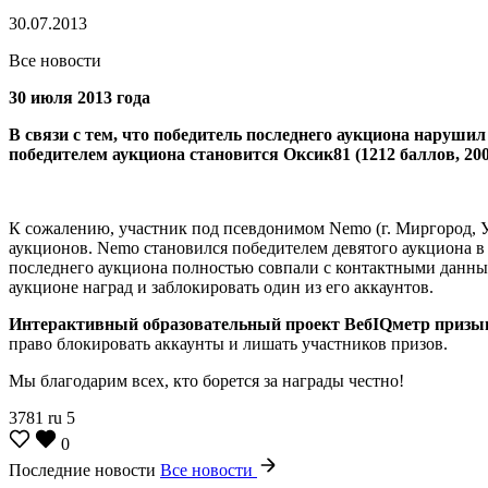
30.07.2013
Все новости
30 июля 2013 года
В связи с тем, что победитель последнего аукциона наруши
победителем аукциона становится Оксик81
(1212 баллов, 20
К сожалению, участник под псевдонимом Nemo (г. Миргород, У
аукционов. Nemo становился победителем девятого аукциона в
последнего аукциона полностью совпали с контактными данн
аукционе наград и заблокировать один из его аккаунтов.
Интерактивный образовательный проект ВебIQметр призыва
право блокировать аккаунты и лишать участников призов.
Мы благодарим всех, кто борется за награды честно!
3781
ru
5
0
Последние новости
Все новости