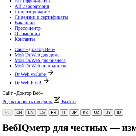
Антифрод-центр
АВ-лаборатория
Лицензирование
Лицензии и сертификаты
Вакансии
Пресс-центр
О компании
Контакты
Сайт «Доктор Веб»
Мой Dr.Web для дома
Мой Dr.Web для бизнеса
Мой Dr.Web по подписке
Dr.Web vxCube
Dr.Web FixIt!
Сайт «Доктор Веб»
Редактировать профиль
Выйти
RU
CN
EN
ES
FR
IT
JP
KZ
UZ
BY
ID
ВебIQметр для честных — изм