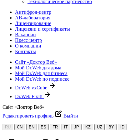
Технологическое партнерство
Антифрод-центр
АВ-лаборатория
Лицензирование
Лицензии и сертификаты
Вакансии
Пресс-центр
О компании
Контакты
Сайт «Доктор Веб»
Мой Dr.Web для дома
Мой Dr.Web для бизнеса
Мой Dr.Web по подписке
Dr.Web vxCube
Dr.Web FixIt!
Сайт «Доктор Веб»
Редактировать профиль
Выйти
RU
CN
EN
ES
FR
IT
JP
KZ
UZ
BY
ID