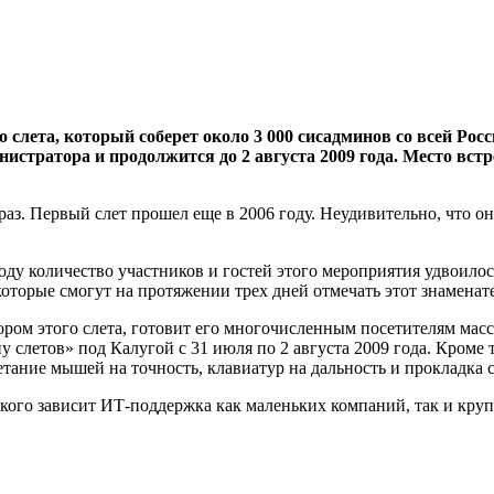
слета, который соберет около 3 000 сисадминов со всей Рос
инистратора и продолжится до 2 августа 2009 года. Место вс
аз. Первый слет прошел еще в 2006 году. Неудивительно, что о
году количество участников и гостей этого мероприятия удвоило
 которые смогут на протяжении трех дней отмечать этот знамен
ром этого слета, готовит его многочисленным посетителям масс
ну слетов» под Калугой с 31 июля по 2 августа 2009 года. Кром
ание мышей на точность, клавиатур на дальность и прокладка с
т кого зависит ИТ-поддержка как маленьких компаний, так и кру