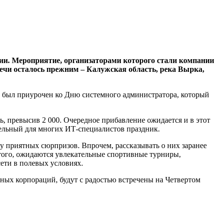
сии. Мероприятие, организаторами которого стали компании
тречи осталось прежним – Калужская область, река Вырка,
н был приурочен ко Дню системного администратора, который
сь, превысив 2 000. Очередное прибавление ожидается и в этот
ательный для многих ИТ-специалистов праздник.
у приятных сюрпризов. Впрочем, рассказывать о них заранее
е того, ожидаются увлекательные спортивные турниры,
ети в полевых условиях.
пных корпораций, будут с радостью встречены на Четвертом