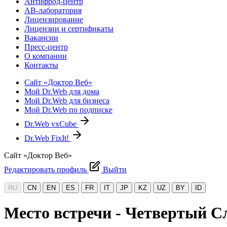
Антифрод-центр
АВ-лаборатория
Лицензирование
Лицензии и сертификаты
Вакансии
Пресс-центр
О компании
Контакты
Сайт «Доктор Веб»
Мой Dr.Web для дома
Мой Dr.Web для бизнеса
Мой Dr.Web по подписке
Dr.Web vxCube
Dr.Web FixIt!
Сайт «Доктор Веб»
Редактировать профиль
Выйти
RU
CN
EN
ES
FR
IT
JP
KZ
UZ
BY
ID
Место встречи - Четвертый С