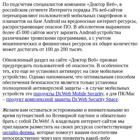
По подсчетам специалистов компании «Доктор Веб», в
российском сегменте Интернета порядка 3% веб-сайтов
перенаправляют пользователей мобильных смартфонов и
планшетов на базе Android на вредоносные интернет-ресурсы,
распространяющие опасное ПО. В абсолютном выражении
более 45 000 сайтов могут заразить Android-устройства
различными троянскими программами, а с учетом
мошеннических и фишинговых ресурсов их общее количество
может достигать от 100 до 200 тысяч.
Обновленный раздел на сайте «Доктор Веб» призван
предупредить пользователей об опасности. В особенности
тех, кто еще не установил антивирус на свое мобильное
устройство. Однако напоминаем, что оптимальным способом
обеспечения безопасности является только установка
полноценной антивирусной защиты – в случае мобильных
устройств это
продукты Dr.Web Mobile Security
, а для ПК/Мас
–
продукт комплексной защиты Dr.Web Security Space
.
Желаем вам оставаться осторожными и внимательными во
время путешествий по Всемирной паутине и обязательно
брать с собой Dr.Web! А владельцев интернет-сайтов мы
приглашаем разместить на своих ресурсах соответствующие
онлайн-формы
, которые помогут вашим посетителям
непосредственно через них проверить какой-либо