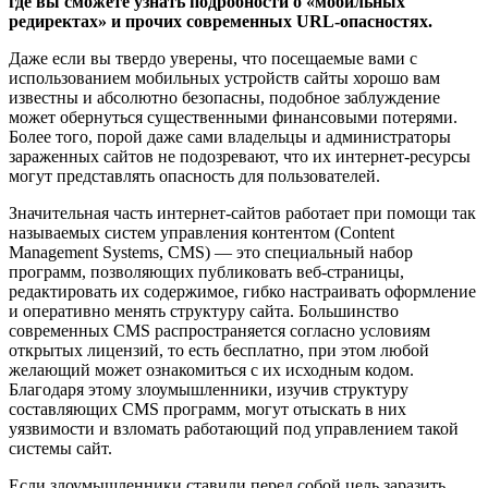
где вы сможете узнать подробности о «мобильных
редиректах» и прочих современных URL-опасностях.
Даже если вы твердо уверены, что посещаемые вами с
использованием мобильных устройств сайты хорошо вам
известны и абсолютно безопасны, подобное заблуждение
может обернуться существенными финансовыми потерями.
Более того, порой даже сами владельцы и администраторы
зараженных сайтов не подозревают, что их интернет-ресурсы
могут представлять опасность для пользователей.
Значительная часть интернет-сайтов работает при помощи так
называемых систем управления контентом (Content
Management Systems, CMS) — это специальный набор
программ, позволяющих публиковать веб-страницы,
редактировать их содержимое, гибко настраивать оформление
и оперативно менять структуру сайта. Большинство
современных CMS распространяется согласно условиям
открытых лицензий, то есть бесплатно, при этом любой
желающий может ознакомиться с их исходным кодом.
Благодаря этому злоумышленники, изучив структуру
составляющих CMS программ, могут отыскать в них
уязвимости и взломать работающий под управлением такой
системы сайт.
Если злоумышленники ставили перед собой цель заразить