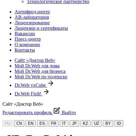
Технологическое партнерство
Антифрод-центр
АВ-лаборатория
Лицензирование
Лицензии и сертификаты
Вакансии
Пресс-центр
О компании
Контакты
Сайт «Доктор Веб»
Мой Dr.Web для дома
Мой Dr.Web для бизнеса
Мой Dr.Web по подписке
Dr.Web vxCube
Dr.Web FixIt!
Сайт «Доктор Веб»
Редактировать профиль
Выйти
RU
CN
EN
ES
FR
IT
JP
KZ
UZ
BY
ID