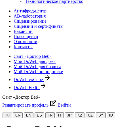
Технологическое партнерство
Антифрод-центр
АВ-лаборатория
Лицензирование
Лицензии и сертификаты
Вакансии
Пресс-центр
О компании
Контакты
Сайт «Доктор Веб»
Мой Dr.Web для дома
Мой Dr.Web для бизнеса
Мой Dr.Web по подписке
Dr.Web vxCube
Dr.Web FixIt!
Сайт «Доктор Веб»
Редактировать профиль
Выйти
RU
CN
EN
ES
FR
IT
JP
KZ
UZ
BY
ID