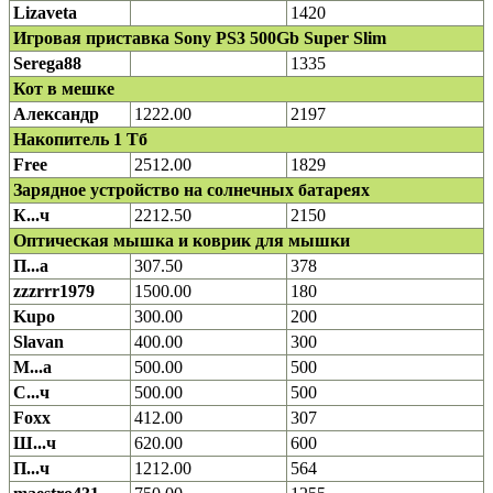
Lizaveta
1420
Игровая приставка Sony PS3 500Gb Super Slim
Serega88
1335
Кот в мешке
Александр
1222.00
2197
Накопитель 1 Тб
Free
2512.00
1829
Зарядное устройство на солнечных батареях
К...ч
2212.50
2150
Оптическая мышка и коврик для мышки
П...а
307.50
378
zzzrrr1979
1500.00
180
Kupo
300.00
200
Slavan
400.00
300
М...а
500.00
500
С...ч
500.00
500
Foxx
412.00
307
Ш...ч
620.00
600
П...ч
1212.00
564