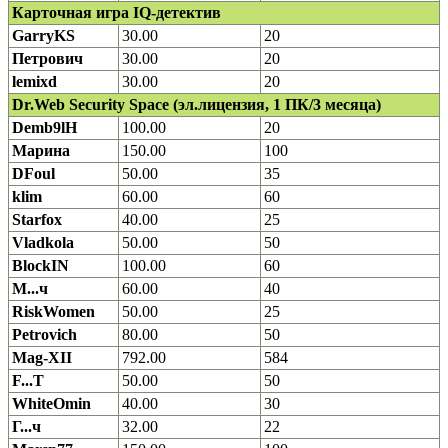
Карточная игра IQ-детектив
GarryKS
30.00
20
Петрович
30.00
20
lemixd
30.00
20
Dr.Web Security Space (эл.лицензия, 1 ПК/3 месяца)
Demb9lH
100.00
20
Марина
150.00
100
DFoul
50.00
35
klim
60.00
60
Starfox
40.00
25
Vladkola
50.00
50
BlockIN
100.00
60
М...ч
60.00
40
RiskWomen
50.00
25
Petrovich
80.00
50
Маg-XII
792.00
584
F...T
50.00
50
WhiteOmin
40.00
30
Г...ч
32.00
22