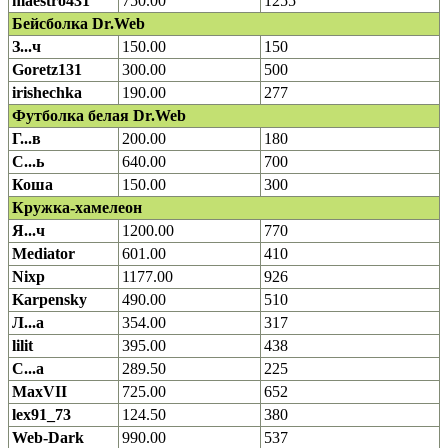
maestro431
750.00
1255
Бейсболка Dr.Web
З...ч
150.00
150
Goretz131
300.00
500
irishechka
190.00
277
Футболка белая Dr.Web
Г...в
200.00
180
С...ь
640.00
700
Коша
150.00
300
Кружка-хамелеон
Я...ч
1200.00
770
Mediator
601.00
410
Nixp
1177.00
926
Karpensky
490.00
510
Л...а
354.00
317
lilit
395.00
438
С...а
289.50
225
MaxVII
725.00
652
lex91_73
124.50
380
Web-Dark
990.00
537