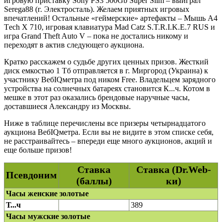
игровую приставку Sony PS3 500Gb Super Slim – выиграл
Serega88 (г. Электросталь). Желаем приятных игровых
впечатлений! Остальные «геймерские» артефакты – Мышь A4
Tеch X 710, игровая клавиатура Mad Catz S.T.R.I.K.E.7 RUS и
игра Grand Theft Auto V – пока не достались никому и
переходят в актив следующего аукциона.
Кратко расскажем о судьбе других ценных призов. Жесткий
диск емкостью 1 Тб отправляется в г. Миргород (Украина) к
участнику ВебIQметра под ником Free. Владельцем зарядного
устройства на солнечных батареях становится К...ч. Котом в
мешке в этот раз оказались брендовые наручные часы,
доставшиеся Александру из Москвы.
Ниже в таблице перечислены все призеры четырнадцатого
аукциона ВебIQметра. Если вы не видите в этом списке себя,
не расстраивайтесь – впереди еще много аукционов, акций и
еще больше призов!
Ставка
Ставка (Dr.Web-
Псевдоним
(баллы)
ки)
Часы женские золотые
Т...ч
389
Часы мужские золотые