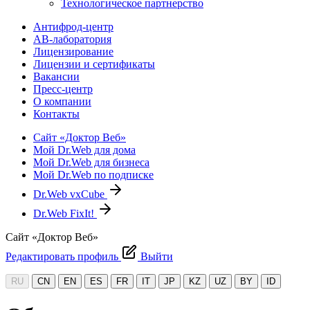
Технологическое партнерство
Антифрод-центр
АВ-лаборатория
Лицензирование
Лицензии и сертификаты
Вакансии
Пресс-центр
О компании
Контакты
Сайт «Доктор Веб»
Мой Dr.Web для дома
Мой Dr.Web для бизнеса
Мой Dr.Web по подписке
Dr.Web vxCube
Dr.Web FixIt!
Сайт «Доктор Веб»
Редактировать профиль
Выйти
RU
CN
EN
ES
FR
IT
JP
KZ
UZ
BY
ID