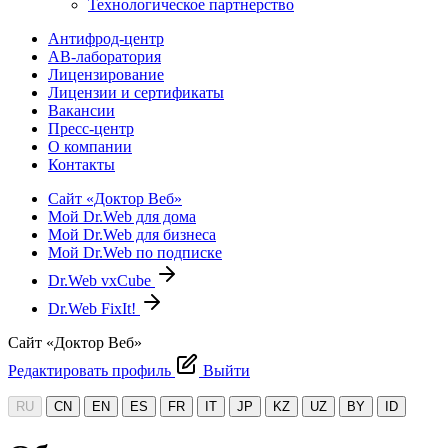
Технологическое партнерство
Антифрод-центр
АВ-лаборатория
Лицензирование
Лицензии и сертификаты
Вакансии
Пресс-центр
О компании
Контакты
Сайт «Доктор Веб»
Мой Dr.Web для дома
Мой Dr.Web для бизнеса
Мой Dr.Web по подписке
Dr.Web vxCube
Dr.Web FixIt!
Сайт «Доктор Веб»
Редактировать профиль
Выйти
RU
CN
EN
ES
FR
IT
JP
KZ
UZ
BY
ID