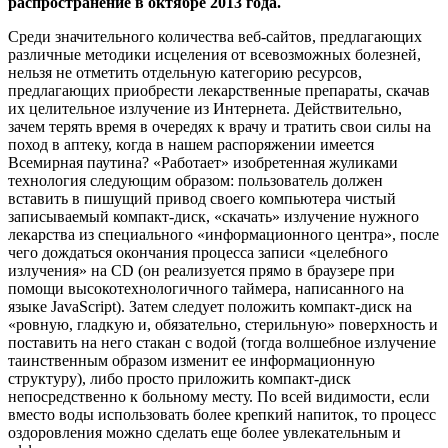
распространение в октябре 2013 года.
Среди значительного количества веб-сайтов, предлагающих
различные методики исцеления от всевозможных болезней,
нельзя не отметить отдельную категорию ресурсов,
предлагающих приобрести лекарственные препараты, скачав
их целительное излучение из Интернета. Действительно,
зачем терять время в очередях к врачу и тратить свои силы на
поход в аптеку, когда в нашем распоряжении имеется
Всемирная паутина? «Работает» изобретенная жуликами
технология следующим образом: пользователь должен
вставить в пишущий привод своего компьютера чистый
записываемый компакт-диск, «скачать» излучение нужного
лекарства из специального «информационного центра», после
чего дождаться окончания процесса записи «целебного
излучения» на CD (он реализуется прямо в браузере при
помощи высокотехнологичного таймера, написанного на
языке JavaScript). Затем следует положить компакт-диск на
«ровную, гладкую и, обязательно, стерильную» поверхность и
поставить на него стакан с водой (тогда волшебное излучение
таинственным образом изменит ее информационную
структуру), либо просто приложить компакт-диск
непосредственно к больному месту. По всей видимости, если
вместо воды использовать более крепкий напиток, то процесс
оздоровления можно сделать еще более увлекательным и