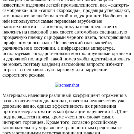
известным изделиям легкой промышленности, как «скатерть-
самобранка» или «сапоги-скороходы», продавцы утверждают,
что никакого волшебства в этой продукции нет. Наоборот: в
ней используются самые передовые зарубежные
нанотехнологии — а именно, покупателю предлагается
наклеить на номерной знак своего автомобиля специальную
прозрачную пленку с цифрами черного цвета, повторяющими
шрифт номерного знака. Человеческий глаз наклейку
различить не в состоянии, а инфракрасная аппаратура,
используемая государственными контролирующими органами
и дорожной полицией, такой номер якобы идентифицировать
не может, поэтому владелец автомобиля запросто избежит
штрафа за неправильную парковку или нарушение
скоростного режима.
Материалы, имеющие различный коэффициент отражения в
разных оптических диапазонах, известны человечеству уже
довольно давно, однако эффективность их применения
против камер автоматической фиксации нарушений ПДД не
подтверждается ничем, кроме «честного слова» самих
интернет-торговцев. Кроме того, согласно российскому
законодательству управление транспортным средством «с
государственными регистрационными знаками,