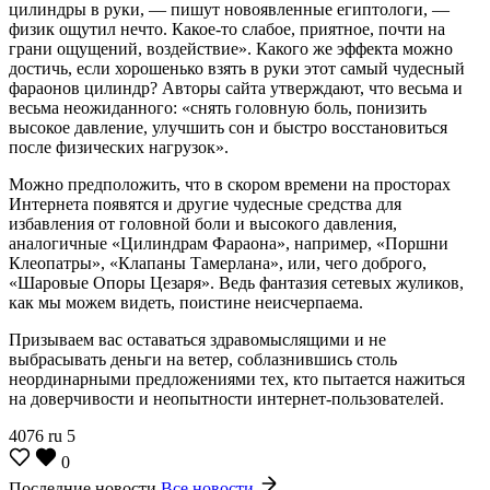
цилиндры в руки, — пишут новоявленные египтологи, —
физик ощутил нечто. Какое-то слабое, приятное, почти на
грани ощущений, воздействие». Какого же эффекта можно
достичь, если хорошенько взять в руки этот самый чудесный
фараонов цилиндр? Авторы сайта утверждают, что весьма и
весьма неожиданного: «снять головную боль, понизить
высокое давление, улучшить сон и быстро восстановиться
после физических нагрузок».
Можно предположить, что в скором времени на просторах
Интернета появятся и другие чудесные средства для
избавления от головной боли и высокого давления,
аналогичные «Цилиндрам Фараона», например, «Поршни
Клеопатры», «Клапаны Тамерлана», или, чего доброго,
«Шаровые Опоры Цезаря». Ведь фантазия сетевых жуликов,
как мы можем видеть, поистине неисчерпаема.
Призываем вас оставаться здравомыслящими и не
выбрасывать деньги на ветер, соблазнившись столь
неординарными предложениями тех, кто пытается нажиться
на доверчивости и неопытности интернет-пользователей.
4076
ru
5
0
Последние новости
Все новости