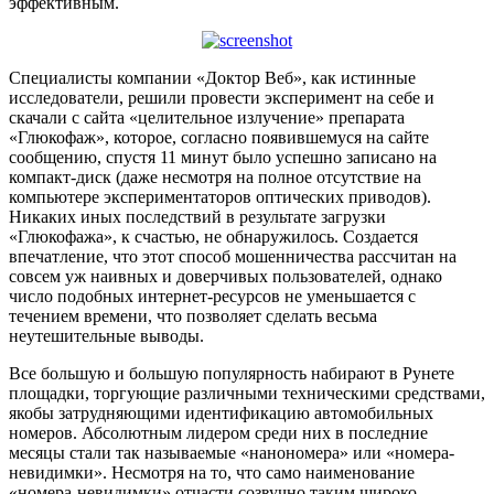
эффективным.
Специалисты компании «Доктор Веб», как истинные
исследователи, решили провести эксперимент на себе и
скачали с сайта «целительное излучение» препарата
«Глюкофаж», которое, согласно появившемуся на сайте
сообщению, спустя 11 минут было успешно записано на
компакт-диск (даже несмотря на полное отсутствие на
компьютере экспериментаторов оптических приводов).
Никаких иных последствий в результате загрузки
«Глюкофажа», к счастью, не обнаружилось. Создается
впечатление, что этот способ мошенничества рассчитан на
совсем уж наивных и доверчивых пользователей, однако
число подобных интернет-ресурсов не уменьшается с
течением времени, что позволяет сделать весьма
неутешительные выводы.
Все большую и большую популярность набирают в Рунете
площадки, торгующие различными техническими средствами,
якобы затрудняющими идентификацию автомобильных
номеров. Абсолютным лидером среди них в последние
месяцы стали так называемые «нанономера» или «номера-
невидимки». Несмотря на то, что само наименование
«номера-невидимки» отчасти созвучно таким широко