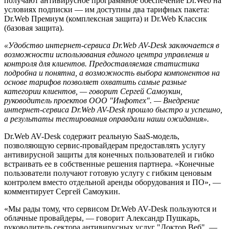
получают антивирусное программное обеспечение Dr.Web на
условиях подписки — им доступны два тарифных пакета:
Dr.Web Премиум (комплексная защита) и Dr.Web Классик
(базовая защита).
«Удобство интернет-сервиса Dr.Web AV-Desk заключается в
возможности использования единого центра управления и
контроля для клиентов. Предоставляемая статистика
подробна и понятна, а возможность выбора компонентов на
основе тарифов позволяет охватить самые разные
категории клиентов, — говорит Сергей Самоукин,
руководитель проектов ООО "Инфотех". — Внедрение
интернет-сервиса Dr.Web AV-Desk прошло быстро и успешно,
а результаты тестирования оправдали наши ожидания».
Dr.Web AV-Desk содержит реальную SaaS-модель,
позволяющую сервис-провайдерам предоставлять услугу
антивирусной защиты для конечных пользователей и гибко
встраивать ее в собственные решения партнера. «Конечные
пользователи получают готовую услугу с гибким ценовым
контролем вместо отдельной аренды оборудования и ПО», —
комментирует Сергей Самоукин.
«Мы рады тому, что сервисом Dr.Web AV-Desk пользуются и
облачные провайдеры, — говорит Александр Пушкарь,
руководитель сектора антивирусных услуг "Доктор Веб". —