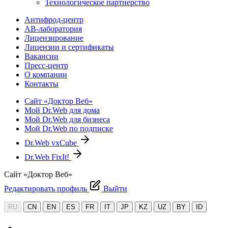
Технологическое партнерство
Антифрод-центр
АВ-лаборатория
Лицензирование
Лицензии и сертификаты
Вакансии
Пресс-центр
О компании
Контакты
Сайт «Доктор Веб»
Мой Dr.Web для дома
Мой Dr.Web для бизнеса
Мой Dr.Web по подписке
Dr.Web vxCube
Dr.Web FixIt!
Сайт «Доктор Веб»
Редактировать профиль
Выйти
RU
CN
EN
ES
FR
IT
JP
KZ
UZ
BY
ID