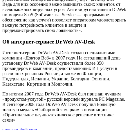
Ведь для них особенно важно защищать своих клиентов от
всевозможных вирусных угроз. Антивирусная защита Dr.Web
по модели SaaS (Software as a Service — программное
обеспечение как услуга) позволяет операторам удовлетворить
важную потребность клиентов в защите и
продемонстрировать свою лояльность».
Об интернет-сервисе Dr.Web AV-Desk
Интернет-сервис Dr.Web AV-Desk создан специалистами
компании «Доктор Веб» в 2007 году. На сегодняшний день
установку Dr.Web AV-Desk осуществили более 350
провайдеров и компаний, предоставляющих ИТ-услуги в
различных регионах России, а также во Франции,
Нидерландах, Испании, Украине, Болгарии, Эстонии,
Казахстане, Киргизии и Монголии.
По итогам 2007 года Dr.Web AV-Desk был признан лучшим
«продуктом-услугой» русской версией журнала PC Magazine.
В сентябре 2008 года Dr.Web AV-Desk получил Большую
золотую медаль «Сибирской ярмарки» в номинации
«Оригинальное научно-техническое решение в технике
связи».
www.av-desk.com