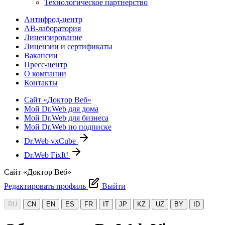
Технологическое партнерство
Антифрод-центр
АВ-лаборатория
Лицензирование
Лицензии и сертификаты
Вакансии
Пресс-центр
О компании
Контакты
Сайт «Доктор Веб»
Мой Dr.Web для дома
Мой Dr.Web для бизнеса
Мой Dr.Web по подписке
Dr.Web vxCube
Dr.Web FixIt!
Сайт «Доктор Веб»
Редактировать профиль
Выйти
RU
CN
EN
ES
FR
IT
JP
KZ
UZ
BY
ID