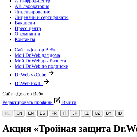
Антифрод-центр
АВ-лаборатория
Лицензирование
Лицензии и сертификаты
Вакансии
Пресс-центр
О компании
Контакты
Сайт «Доктор Веб»
Мой Dr.Web для дома
Мой Dr.Web для бизнеса
Мой Dr.Web по подписке
Dr.Web vxCube
Dr.Web FixIt!
Сайт «Доктор Веб»
Редактировать профиль
Выйти
RU
CN
EN
ES
FR
IT
JP
KZ
UZ
BY
ID
Акция «Тройная защита Dr.We