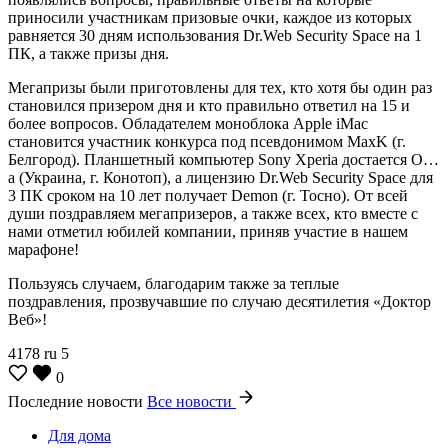
приносили участникам призовые очки, каждое из которых
равняется 30 дням использования Dr.Web Security Space на 1
ПК, а также призы дня.
Мегапризы были приготовлены для тех, кто хотя бы один раз
становился призером дня и кто правильно ответил на 15 и
более вопросов. Обладателем моноблока Apple iMac
становится участник конкурса под псевдонимом MaxK (г.
Белгород). Планшетный компьютер Sony Xperia достается О…
а (Украина, г. Конотоп), а лицензию Dr.Web Security Space для
3 ПК сроком на 10 лет получает Demon (г. Тосно). От всей
души поздравляем мегапризеров, а также всех, кто вместе с
нами отметил юбилей компании, приняв участие в нашем
марафоне!
Пользуясь случаем, благодарим также за теплые
поздравления, прозвучавшие по случаю десятилетия «Доктор
Веб»!
4178
ru
5
0
Последние новости
Все новости
Для дома