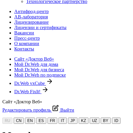
Технологическое партнерство
Антифрод-центр
АВ-лаборатория
Лицензирование
Лицензии и сертификаты
Вакансии
Пресс-центр
О компании
Контакты
Сайт «Доктор Веб»
Мой Dr.Web для дома
Мой Dr.Web для бизнеса
Мой Dr.Web по подписке
Dr.Web vxCube
Dr.Web FixIt!
Сайт «Доктор Веб»
Редактировать профиль
Выйти
RU
CN
EN
ES
FR
IT
JP
KZ
UZ
BY
ID