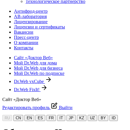
Технологическое партнерство
Антифрод-центр
АВ-лаборатория
Лицензирование
Лицензии и сертификаты
Вакансии
Пресс-центр
О компании
Контакты
Сайт «Доктор Веб»
Мой Dr.Web для дома
Мой Dr.Web для бизнеса
Мой Dr.Web по подписке
Dr.Web vxCube
Dr.Web FixIt!
Сайт «Доктор Веб»
Редактировать профиль
Выйти
RU
CN
EN
ES
FR
IT
JP
KZ
UZ
BY
ID