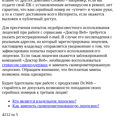
втайне от других довольно сложно – например, если вы
отдаете свой ПК с установленным антивирусом в ремонт, нет
гарантии, что ваш серийный номер не «утечет» в чужие руки,
а то и станет достоянием всего Интернета, если окажется
выложен в публичный доступ.
Для пресечения попыток недобросовестного использования
лицензий при работе с сервисами «Доктор Веб» требуется
указать регистрационный e-mail. В случае его несовпадения с
реальным адресом, на который зарегистрирована лицензия,
настоящему владельцу отправляется уведомление о том, что
зафиксирована попытка пиратского использования его
лицензии. Если такая лицензия окажется заблокированной
компанией «Доктор Веб», необходимо воспользоваться
сервисом самоподдержки
и заменить скомпрометированную
лицензию. Обращаем внимание, что бесплатная замена
возможна лишь однократно.
Будьте бдительны при работе с продуктами Dr.Web –
старайтесь не допускать возможности попадания своих
серийных номеров к третьим лицам!
Кто является владельцем лицензии?
Как заменить скомпрометированную лицензию?
4212
ru
5