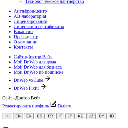
Технологическое партнерство
Антифрод-центр
АВ-лаборатория
Лицензирование
Лицензии и сертификаты
Вакансии
Пресс-центр
О компании
Контакты
Сайт «Доктор Веб»
Мой Dr.Web для дома
Мой Dr.Web для бизнеса
Мой Dr.Web по подписке
Dr.Web vxCube
Dr.Web FixIt!
Сайт «Доктор Веб»
Редактировать профиль
Выйти
RU
CN
EN
ES
FR
IT
JP
KZ
UZ
BY
ID