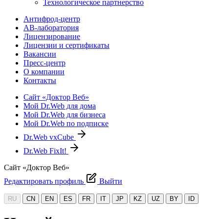
Технологическое партнерство
Антифрод-центр
АВ-лаборатория
Лицензирование
Лицензии и сертификаты
Вакансии
Пресс-центр
О компании
Контакты
Сайт «Доктор Веб»
Мой Dr.Web для дома
Мой Dr.Web для бизнеса
Мой Dr.Web по подписке
Dr.Web vxCube
Dr.Web FixIt!
Сайт «Доктор Веб»
Редактировать профиль
Выйти
RU
CN
EN
ES
FR
IT
JP
KZ
UZ
BY
ID