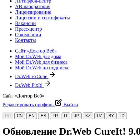
Антифрод-центр
АВ-лаборатория
Лицензирование
Лицензии и сертификаты
Вакансии
Пресс-центр
О компании
Контакты
Сайт «Доктор Веб»
Мой Dr.Web для дома
Мой Dr.Web для бизнеса
Мой Dr.Web по подписке
Dr.Web vxCube
Dr.Web FixIt!
Сайт «Доктор Веб»
Редактировать профиль
Выйти
RU
CN
EN
ES
FR
IT
JP
KZ
UZ
BY
ID
Обновление Dr.Web CureIt! 9.