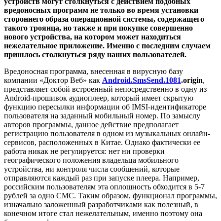
устройств могут столкнуться с действием подобных
вредоносных программ не только во время установки
стороннего образа операционной системы, содержащего
такого троянца, но также и при покупке совершенно
нового устройства, на котором может находиться
нежелательное приложение. Именно с последним случаем
пришлось столкнуться ряду наших пользователей.
Вредоносная программа, внесенная в вирусную базу
компании «Доктор Веб» как
Android.SmsSend.1081
.origin
,
представляет собой встроенный непосредственно в одну из
Android-прошивок аудиоплеер, который имеет скрытую
функцию пересылки информации об IMSI-идентификаторе
пользователя на заданный мобильный номер. По замыслу
авторов программы, данное действие предполагает
регистрацию пользователя в одном из музыкальных онлайн-
сервисов, расположенных в Китае. Однако фактически ее
работа никак не регулируется: нет ни проверки
географического положения владельца мобильного
устройства, ни контроля числа сообщений, которые
отправляются каждый раз при запуске плеера. Например,
российским пользователям эта оплошность обходится в 5-7
рублей за одно СМС. Таким образом, функционал программы,
изначально заложенный разработчиками как полезный, в
конечном итоге стал нежелательным, именно поэтому она