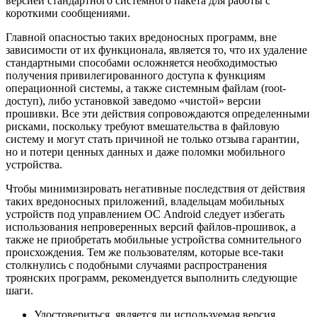
версией стандартного системного пакета для работы с
короткими сообщениями.
Главной опасностью таких вредоносных программ, вне
зависимости от их функционала, является то, что их удаление
стандартными способами осложняется необходимостью
получения привилегированного доступа к функциям
операционной системы, а также системным файлам (root-
доступ), либо установкой заведомо «чистой» версии
прошивки. Все эти действия сопровождаются определенными
рисками, поскольку требуют вмешательства в файловую
систему и могут стать причиной не только отзыва гарантии,
но и потери ценных данных и даже поломки мобильного
устройства.
Чтобы минимизировать негативные последствия от действия
таких вредоносных приложений, владельцам мобильных
устройств под управлением ОС Android следует избегать
использования непроверенных версий файлов-прошивок, а
также не приобретать мобильные устройства сомнительного
происхождения. Тем же пользователям, которые все-таки
столкнулись с подобными случаями распространения
троянских программ, рекомендуется выполнить следующие
шаги.
Удостовериться, является ли используемая версия