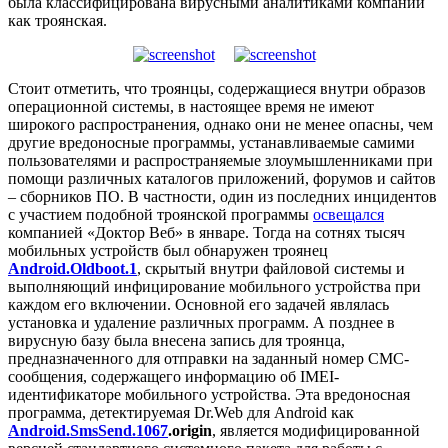
была классифицирована вирусными аналитиками компании
как троянская.
Стоит отметить, что троянцы, содержащиеся внутри образов
операционной системы, в настоящее время не имеют
широкого распространения, однако они не менее опасны, чем
другие вредоносные программы, устанавливаемые самими
пользователями и распространяемые злоумышленниками при
помощи различных каталогов приложений, форумов и сайтов
– сборников ПО. В частности, один из последних инцидентов
с участием подобной троянской программы
освещался
компанией «Доктор Веб» в январе. Тогда на сотнях тысяч
мобильных устройств был обнаружен троянец
Android.Oldboot.1
, скрытый внутри файловой системы и
выполняющий инфицирование мобильного устройства при
каждом его включении. Основной его задачей являлась
установка и удаление различных программ. А позднее в
вирусную базу была внесена запись для троянца,
предназначенного для отправки на заданный номер СМС-
сообщения, содержащего информацию об IMEI-
идентификаторе мобильного устройства. Эта вредоносная
программа, детектируемая Dr.Web для Android как
Android.SmsSend.1067
.origin
, является модифицированной