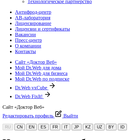
Технологическое партнерство
Антифрод-центр
АВ-лаборатория
Лицензирование
Лицензии и сертификаты
Вакансии
Пресс-центр
О компании
Контакты
Сайт «Доктор Веб»
Мой Dr.Web для дома
Мой Dr.Web для бизнеса
Мой Dr.Web по подписке
Dr.Web vxCube
Dr.Web FixIt!
Сайт «Доктор Веб»
Редактировать профиль
Выйти
RU
CN
EN
ES
FR
IT
JP
KZ
UZ
BY
ID