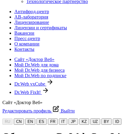
Технологическое партнерство
Антифрод-центр
АВ-лаборатория
Лицензирование
Лицензии и сертификаты
Вакансии
Пресс-центр
О компании
Контакты
Сайт «Доктор Веб»
Мой Dr.Web для дома
Мой Dr.Web для бизнеса
Мой Dr.Web по подписке
Dr.Web vxCube
Dr.Web FixIt!
Сайт «Доктор Веб»
Редактировать профиль
Выйти
RU
CN
EN
ES
FR
IT
JP
KZ
UZ
BY
ID